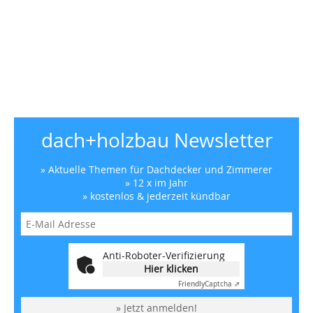
dach+holzbau Newsletter
» Aktuelle Themen für Dachdecker und Zimmerer
» 12 x im Jahr
» kostenlos & jederzeit kündbar
Anti-Roboter-Verifizierung
Hier klicken
Friendly
Captcha ⇗
» Jetzt anmelden!