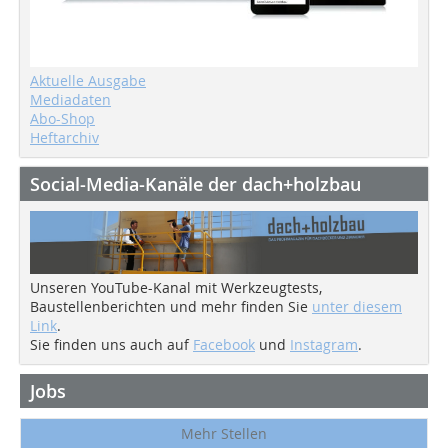
Aktuelle Ausgabe
Mediadaten
Abo-Shop
Heftarchiv
Social-Media-Kanäle der dach+holzbau
Unseren YouTube-Kanal mit Werkzeugtests,
Baustellenberichten und mehr finden Sie
unter diesem
Link
.
Sie finden uns auch auf
Facebook
und
Instagram
.
Jobs
Mehr Stellen