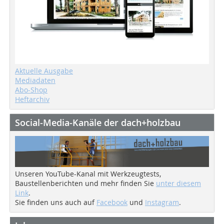
Aktuelle Ausgabe
Mediadaten
Abo-Shop
Heftarchiv
Social-Media-Kanäle der dach+holzbau
Unseren YouTube-Kanal mit Werkzeugtests,
Baustellenberichten und mehr finden Sie
unter diesem
Link
.
Sie finden uns auch auf
Facebook
und
Instagram
.