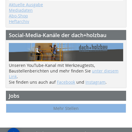
Aktuelle Ausgabe
Mediadaten
Abo-Shop
Heftarchiv
Social-Media-Kanäle der dach+holzbau
Unseren YouTube-Kanal mit Werkzeugtests,
Baustellenberichten und mehr finden Sie
unter diesem
Link
.
Sie finden uns auch auf
Facebook
und
Instagram
.
Jobs
Mehr Stellen