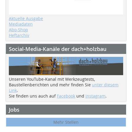
Aktuelle Ausgabe
Mediadaten
Abo-Shop
Heftarchiv
Social-Media-Kanäle der dach+holzbau
Unseren YouTube-Kanal mit Werkzeugtests,
Baustellenberichten und mehr finden Sie
unter diesem
Link
.
Sie finden uns auch auf
Facebook
und
Instagram
.
Jobs
Mehr Stellen