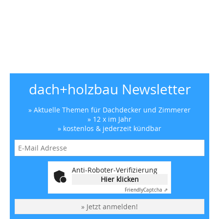
dach+holzbau Newsletter
» Aktuelle Themen für Dachdecker und Zimmerer
» 12 x im Jahr
» kostenlos & jederzeit kündbar
Anti-Roboter-Verifizierung
Hier klicken
Friendly
Captcha ⇗
» Jetzt anmelden!