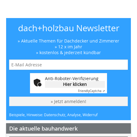
dach+holzbau Newsletter
» Aktuelle Themen für Dachdecker und Zimmerer
» 12 x im Jahr
» kostenlos & jederzeit kündbar
Anti-Roboter-Verifizierung
Hier klicken
Friendly
Captcha ⇗
» Jetzt anmelden!
Beispiele, Hinweise: Datenschutz, Analyse, Widerruf
Die aktuelle bauhandwerk