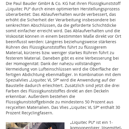
Die Paul Bauder GmbH & Co. KG hat ihren Flüssigkunststoff
„Liquitec PU“ durch einen optimierten Herstellungsprozess
überarbeitet: Das Ablaufverhalten wurde verbessert, das
erhöht die Sicherheit der Verarbeitung insbesondere bei
senkrechten Abschlüssen, da die geforderte Schichtdicke
somit einfacher erreicht wird. Das Ablaufverhalten und die
Viskosität können in einem bestimmten Maße direkt vor Ort
beeinflusst werden: Längeres beziehungsweise stärkeres
Rühren des Flüssigkunststoffes führt zu flüssigerem
Material, kürzeres bzw. weniger starkes Rühren führt zu
festerem Material. Daneben gibt es eine Verbesserung bei
der Homogenität: Dank der nahezu ­vollständigen
Vermeidung von Lufteinschlüssen wird die Oberfläche der
fertigen Abdichtung ebenmäßiger. In Kombination mit dem
Spezialvlies „Liquitec VL SP“ wird die Anwendung auf der
Baustelle dadurch erleichtert. Zusätzlich sind jetzt die drei
Farben des Flüssigkunststoffes direkt an den Deckeln
erkennbar. Außerdem bestehen die
Flüssigkunststoffgebinde zu mindestens 50 Prozent aus
recycelten Materialien. Das Vlies „Liquitec VL SP“ enthält 30
Prozent Recyclingfasern.
„Liquitec PU“ ist ein 1-
komponentiger, lösemittel-