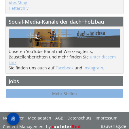
Abo-Shop
Heftarchiv
Social-Media-Kanäle der dach+holzbau
Unseren YouTube-Kanal mit Werkzeugtests,
Baustellenberichten und mehr finden Sie
unter diesem
Link
.
Sie finden uns auch auf
Facebook
und
Instagram
.
Jobs
Mehr Stellen
Newsletter
Mediadaten
AGB
Datenschutz
Impressum
Bauverlag.de
Content Management by