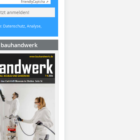
Friendly
Captcha ⇗
etzt anmelden!
e: Datenschutz, Analyse,
e bauhandwerk