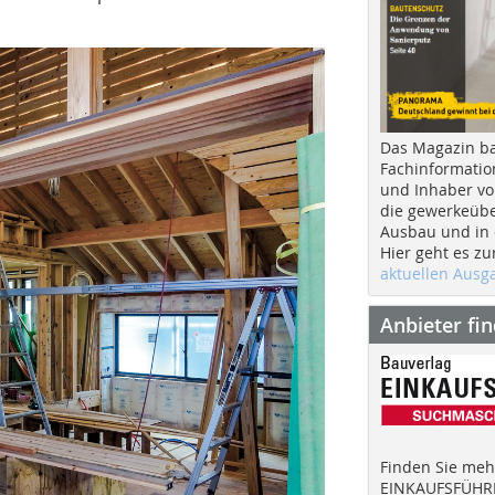
Das Magazin b
Fachinformatio
und Inhaber vo
die gewerkeübe
Ausbau und in d
Hier geht es zu
aktuellen Aus
Anbieter fi
Finden Sie mehr
EINKAUFSFÜHRE