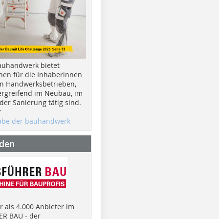
auhandwerk bietet
nen für die Inhaberinnen
n Handwerksbetrieben,
rgreifend im Neubau, im
er Sanierung tätig sind.
r
gabe der bauhandwerk
nden
 als 4.000 Anbieter im
R BAU - der