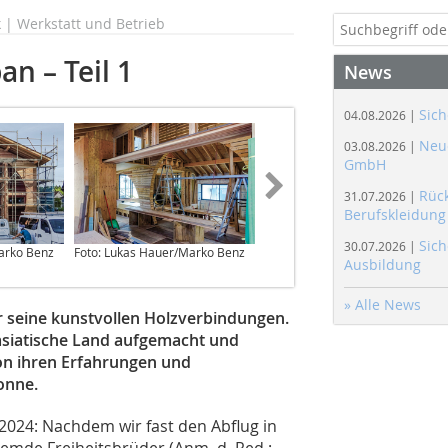
| Werkstatt und Betrieb
an – Teil 1
News
Sich
04.08.2026 |
Neue
03.08.2026 |
GmbH
Rüc
31.07.2026 |
Berufskleidung
Sich
30.07.2026 |
arko Benz
Foto: Lukas Hauer/Marko Benz
Foto: Lukas Hauer /Marko Benz
Ausbildung
» Alle News
 seine kunstvollen Holzverbindungen.
asiatische Land aufgemacht und
von ihren Erfahrungen und
onne.
 2024: Nachdem wir fast den Abflug in
fremde Freiheitsbrüder (Anm. d. Red.: