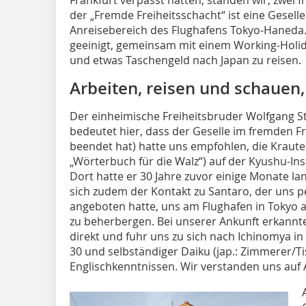
der „Fremde Freiheitsschacht“ ist eine Gesel
Anreisebereich des Flughafens Tokyo-Haneda. 
geeinigt, gemeinsam mit einem Working-Holi
und etwas Taschengeld nach Japan zu reisen.
Arbeiten, reisen und schauen,
Der einheimische Freiheitsbruder Wolfgang St
bedeutet hier, dass der Geselle im fremden F
beendet hat) hatte uns empfohlen, die Krauter
„Wörterbuch für die Walz“) auf der Kyushu-In
Dort hatte er 30 Jahre zuvor einige Monate la
sich zudem der Kontakt zu Santaro, der uns p
angeboten hatte, uns am Flughafen in Tokyo a
zu beherbergen. Bei unserer Ankunft erkannt
direkt und fuhr uns zu sich nach Ichinomya in 
30 und selbständiger Daiku (jap.: Zimmerer/T
Englischkenntnissen. Wir verstanden uns auf 