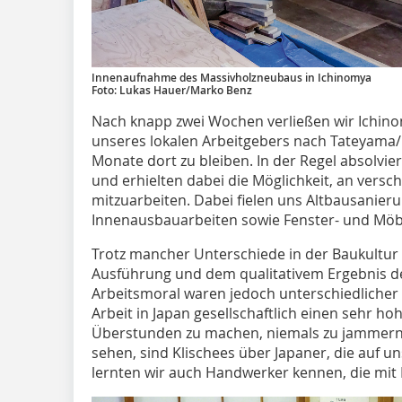
Innenaufnahme des Massivholzneubaus in Ichinomya
Foto: Lukas Hauer/Marko Benz
Nach knapp zwei Wochen verließen wir Ichin
unseres lokalen Arbeitgebers nach Tateyama/
Monate dort zu bleiben. In der Regel absolvi
und erhielten dabei die Möglichkeit, an versc
mitzuarbeiten. Dabei fielen uns Altbausanie
Innenausbauarbeiten sowie Fenster- und Möb
Trotz mancher Unterschiede in der Baukultur e
Ausführung und dem qualitativem Ergebnis der
Arbeitsmoral waren jedoch unterschiedlicher a
Arbeit in Japan gesellschaftlich einen sehr 
Überstunden zu ­machen, niemals zu jammern 
sehen, sind Klischees über Japaner, die auf un
lernten wir auch Handwerker kennen, die mit M