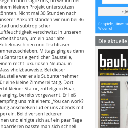
Gegend und fragte uns, ob wir ihn bei
einem kleinen Projekt unterstützen
» J
könnten. Nicht mal 30 Stunden nach
unserer Ankunft standen wir nun bei 36
Beispiele, Hinweis
Grad und subtropischer
Widerruf
Luftfeuchtigkeit verschwitzt in unseren
Arbeitshosen, um ein paar alte
Die aktuell
Hobelmaschinen und Tischfräsen
umherzuschieben. Mittags ging es dann
zu Santaros eigentlicher Baustelle,
einem recht ­luxuriösen Neubau in
Massivholzbauweise. Bei dieser
Baustelle war er als ­Subunternehmer
für eine kleine Zimmerei tätig. Dort
ht kleiner Statur, zotteligem Haar,
 anging, bereits vorgewarnt. Er ließ
d empfing uns mit einem: „You can work?
alung anschießen lud er uns abends mit
pe) ein. Bei diversen leckeren
en und einigte sich auf ein paar Tage
chbarrieren passte man sich schnell