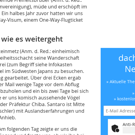
lenvereinigung), müde und erschöpft im
Ein halbes Jahr zuvor hatten wir uns
day-Visum, einem One-Way-Flugticket
 wie es weitergeht
einmetz (Anm. d. Red.: einheimisch
dac
reiheitsschacht seine Wanderschaft
ei (zum Begriff siehe Infokasten
Ne
sel im Südwesten Japans zu besuchen.
ng gearbeitet. Über drei Ecken ergab
» Aktuelle Th
er Mail wenige Tage vor dem Abflug
bzuholen und ein bis zwei Tage bei sich
»
e er uns komisch aussehende Vögel
» kostenlo
der Präfektur Chiba. Santaro ist Mitte
ischler) mit Auslandserfahrungen und
Anhieb.
Anti-R
Am folgenden Tag zeigte er uns die