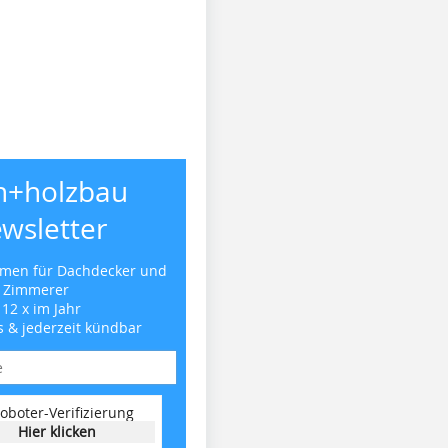
h+holzbau
wsletter
emen für Dachdecker und
Zimmerer
 12 x im Jahr
s & jederzeit kündbar
oboter-Verifizierung
Hier klicken