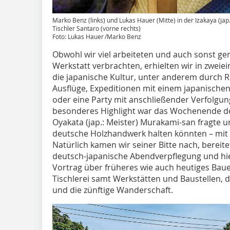
Marko Benz (links) und Lukas Hauer (Mitte) in der Izakaya (j
Tischler Santaro (vorne rechts)
Foto: Lukas Hauer /Marko Benz
Obwohl wir viel arbeiteten und auch sonst ge
Werkstatt verbrachten, erhielten wir in zweiei
die japanische Kultur, unter anderem durch
Ausflüge, Expeditionen mit einem japanischen
oder eine Party mit anschließender Verfolgun
besonderes Highlight war das Wochenende de
Oyakata (jap.: Meister) Murakami-san fragte u
deutsche Holzhandwerk halten könnten – mit 
Natürlich kamen wir seiner Bitte nach, bereite
deutsch-japanische Abendverpflegung und hie
Vortrag über früheres wie auch heutiges Bau
Tischlerei samt Werkstätten und Baustellen,
und die zünftige Wanderschaft.