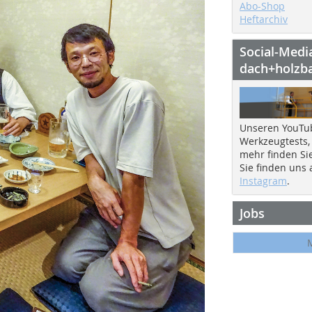
Abo-Shop
Heftarchiv
Social-Medi
dach+holzb
Unseren YouTu
Werkzeugtests,
mehr finden Si
Sie finden uns
Instagram
.
Jobs