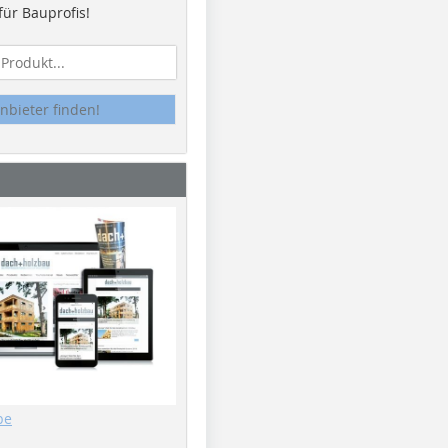
ür Bauprofis!
nbieter finden!
be