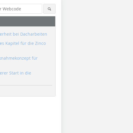
erheit bei Dacharbeiten
s Kapitel für die Zinco
knahmekonzept für
erer Start in die
Foto: Lukas Hauer/Marko Benz
Foto: Lukas Hauer/Marko Benz
Foto: Luk