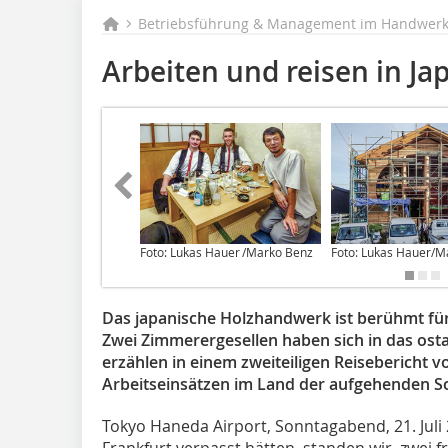
Betriebsführung & Management im Handwerk 
Arbeiten und reisen in Jap
Foto: Lukas Hauer /Marko Benz
Foto: Lukas Hauer/M
Das japanische Holzhandwerk ist berühmt für
Zwei Zimmerergesellen haben sich in das ost
erzählen in einem zweiteiligen Reisebericht 
Arbeitseinsätzen im Land der aufgehenden S
Tokyo Haneda Airport, Sonntagabend, 21. Juli
Frankfurt verpasst hätten, standen wir, zwei 