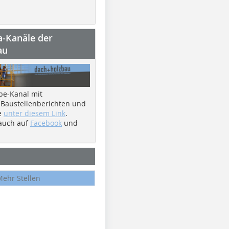
a-Kanäle der
au
be-Kanal mit
 Baustellenberichten und
e
unter diesem Link
.
 auch auf
Facebook
und
Mehr Stellen