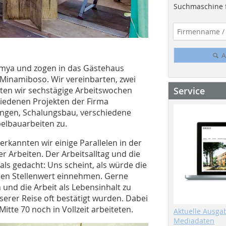
Suchmaschine f
A
omya und zogen in das Gästehaus
Minamiboso. Wir vereinbarten, zwei
Service
erten wir sechstägige Arbeitswochen
hiedenen Projekten der Firma
rungen, Schalungsbau, verschiedene
elbauarbeiten zu.
rkannten wir einige Parallelen in der
 Arbeiten. Der Arbeitsalltag und die
ls gedacht: Uns scheint, als würde die
hohen Stellenwert einnehmen. Gerne
und die Arbeit als Lebensinhalt zu
serer Reise oft bestätigt wurden. Dabei
itte 70 noch in Vollzeit arbeiteten.
Aktuelle Ausga
Mediadaten