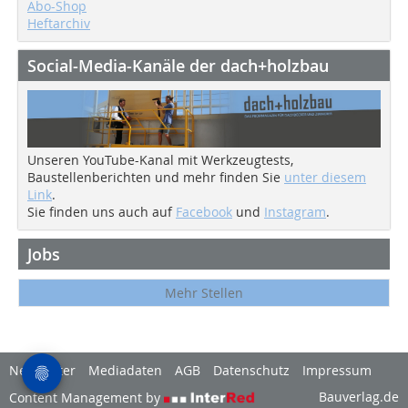
Abo-Shop
Heftarchiv
Social-Media-Kanäle der dach+holzbau
Unseren YouTube-Kanal mit Werkzeugtests,
Baustellenberichten und mehr finden Sie
unter diesem
Link
.
Sie finden uns auch auf
Facebook
und
Instagram
.
Jobs
Mehr Stellen
Newsletter
Mediadaten
AGB
Datenschutz
Impressum
Bauverlag.de
Content Management by