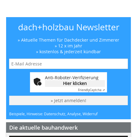
dach+holzbau Newsletter
» Aktuelle Themen für Dachdecker und Zimmerer
» 12 x im Jahr
» kostenlos & jederzeit kündbar
Anti-Roboter-Verifizierung
Hier klicken
Friendly
Captcha ⇗
» Jetzt anmelden!
Beispiele, Hinweise: Datenschutz, Analyse, Widerruf
Die aktuelle bauhandwerk