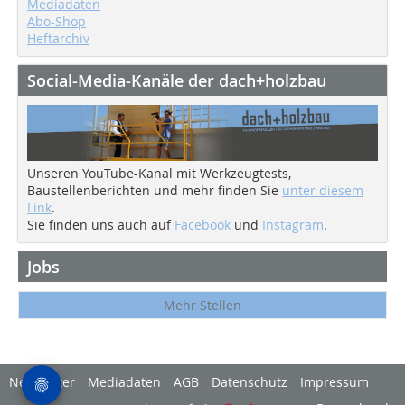
Mediadaten
Abo-Shop
Heftarchiv
Social-Media-Kanäle der dach+holzbau
Unseren YouTube-Kanal mit Werkzeugtests,
Baustellenberichten und mehr finden Sie
unter diesem
Link
.
Sie finden uns auch auf
Facebook
und
Instagram
.
Jobs
Mehr Stellen
Newsletter
Mediadaten
AGB
Datenschutz
Impressum