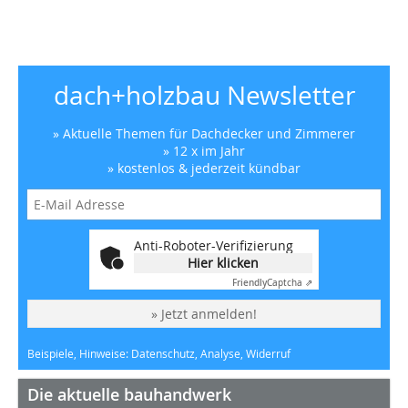
dach+holzbau Newsletter
» Aktuelle Themen für Dachdecker und Zimmerer
» 12 x im Jahr
» kostenlos & jederzeit kündbar
Anti-Roboter-Verifizierung
Hier klicken
Friendly
Captcha ⇗
» Jetzt anmelden!
Beispiele, Hinweise: Datenschutz, Analyse, Widerruf
Die aktuelle bauhandwerk