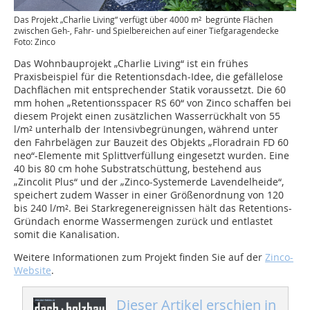
Das Projekt „Charlie Living“ verfügt über 4000 m² begrünte Flächen
zwischen Geh-, Fahr- und Spielbereichen auf einer Tiefgaragendecke
Foto: Zinco
Das Wohnbauprojekt „Charlie Living“ ist ein frühes
Praxisbeispiel für die Retentionsdach-Idee, die gefällelose
Dachflächen mit entsprechender Statik voraussetzt. Die 60
mm hohen „Retentionsspacer RS 60“ von Zinco schaffen bei
diesem Projekt einen zusätzlichen Wasserrückhalt von 55
l/m² unterhalb der ­Intensivbegrünungen, während unter
den Fahrbelägen zur Bauzeit des Objekts „Floradrain FD 60
neo“-Elemente mit Splittverfüllung eingesetzt wurden. Eine
40 bis 80 cm hohe Substratschüttung, bestehend aus
„Zincolit Plus“ und der „Zinco-Systemerde Lavendelheide“,
speichert zudem Wasser in einer Größenordnung von 120
bis 240 l/m². Bei Starkregenereignissen hält das Retentions-
Gründach enorme Wassermengen zurück und entlastet
somit die Kanalisation.
Weitere Informationen zum Projekt finden Sie auf der
Zinco-
Website
.
Dieser Artikel erschien in