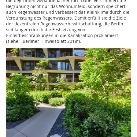
die begrünten Gebäudedächer fort. Dabei verschönert die
Begrünung nicht nur das Wohnumfeld, sondern speichert
auch Regenwasser und verbessert das Kleinklima durch die
Verdunstung des Regenwassers. Damit erfüllt sie die Ziele
der dezentralen Regenwasserbewirtschaftung, die Berlin
seit langem durch die Festsetzung von
Einleitbeschränkungen in die Kanalisation proklamiert
(siehe: „Berliner Hinweisblatt 2018“).