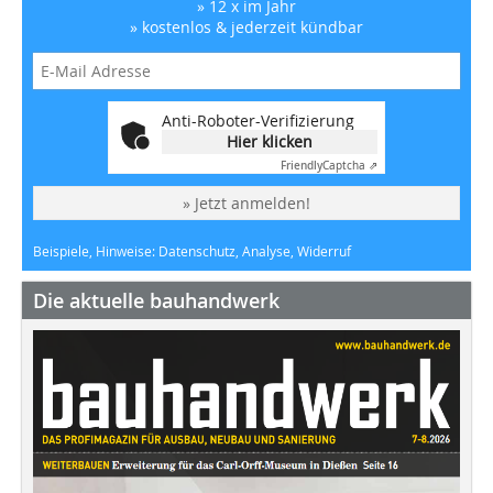
» 12 x im Jahr
» kostenlos & jederzeit kündbar
Anti-Roboter-Verifizierung
Hier klicken
Friendly
Captcha ⇗
» Jetzt anmelden!
Beispiele, Hinweise: Datenschutz, Analyse, Widerruf
Die aktuelle bauhandwerk