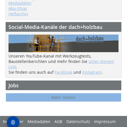
Mediadaten
Abo-Shop
Heftarchiv
Social-Media-Kanäle der dach+holzbau
Unseren YouTube-Kanal mit Werkzeugtests,
Baustellenberichten und mehr finden Sie
unter diesem
Link
.
Sie finden uns auch auf
Facebook
und
Instagram
.
Jobs
Mehr Stellen
Newsletter
Mediadaten
AGB
Datenschutz
Impressum