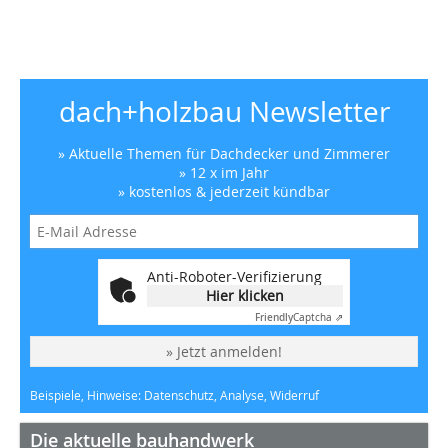
dach+holzbau Newsletter
» Aktuelle Themen für Dachdecker und Zimmerer
» 12 x im Jahr
» kostenlos & jederzeit kündbar
Anti-Roboter-Verifizierung
Hier klicken
Friendly
Captcha ⇗
» Jetzt anmelden!
Beispiele, Hinweise: Datenschutz, Analyse, Widerruf
Die aktuelle bauhandwerk