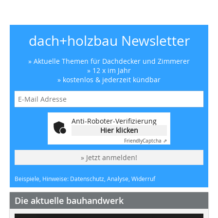
dach+holzbau Newsletter
» Aktuelle Themen für Dachdecker und Zimmerer
» 12 x im Jahr
» kostenlos & jederzeit kündbar
Anti-Roboter-Verifizierung
Hier klicken
Friendly
Captcha ⇗
» Jetzt anmelden!
Beispiele, Hinweise: Datenschutz, Analyse, Widerruf
Die aktuelle bauhandwerk