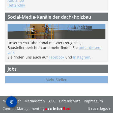
Abo-Shop
Heftarchiv
Social-Media-Kanäle der dach+holzbau
Unseren YouTube-Kanal mit Werkzeugtests,
Baustellenberichten und mehr finden Sie
unter diesem
Link
.
Sie finden uns auch auf
Facebook
und
Instagram
.
Jobs
Mehr Stellen
Newsletter
Mediadaten
AGB
Datenschutz
Impressum
Bauverlag.de
Content Management by