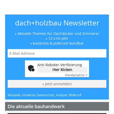
dach+holzbau Newsletter
» Aktuelle Themen für Dachdecker und Zimmerer
» 12 x im Jahr
» kostenlos & jederzeit kündbar
Anti-Roboter-Verifizierung
Hier klicken
Friendly
Captcha ⇗
» Jetzt anmelden!
Beispiele, Hinweise: Datenschutz, Analyse, Widerruf
Die aktuelle bauhandwerk