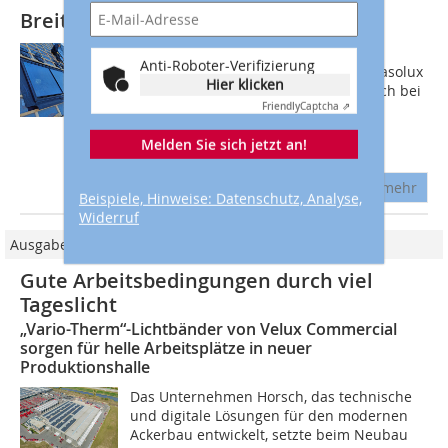
Breite Lichtbänder im Solardach
Die Planung und Umsetzung von
Anti-Roboter-Verifizierung
Lichtbändern gehört bei der Firma Glasolux
Hier klicken
aus Bielefeld zur täglichen Arbeit. Doch bei
Friendly
Captcha ⇗
einem Neubauprojekt in Pfaffenhofen
musste der Hersteller besondere
Melden Sie sich jetzt an!
Ansprüche...
mehr
Beispiele, Hinweise: Datenschutz, Analyse,
Widerruf
Ausgabe 05/2024
Gute Arbeitsbedingungen durch viel
Tageslicht
„Vario-Therm“-Lichtbänder von Velux Commercial
sorgen für helle Arbeitsplätze in neuer
Produktionshalle
Das Unternehmen Horsch, das technische
und digitale Lösungen für den modernen
Ackerbau entwickelt, setzte beim Neubau