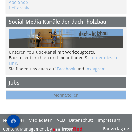
Abo-Shop
Heftarchiv
Social-Media-Kanäle der dach+holzbau
Unseren YouTube-Kanal mit Werkzeugtests,
Baustellenberichten und mehr finden Sie
unter diesem
Link
.
Sie finden uns auch auf
Facebook
und
Instagram
.
Jobs
Mehr Stellen
Newsletter
Mediadaten
AGB
Datenschutz
Impressum
Bauverlag.de
Content Management by