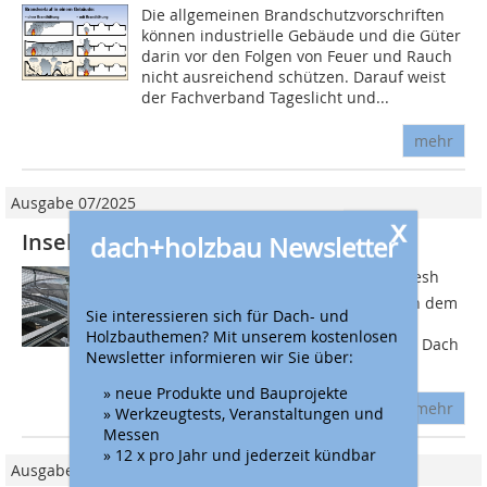
Die allgemeinen Brandschutzvorschriften
können industrielle Gebäude und die Güter
darin vor den Folgen von Feuer und Rauch
nicht ausreichend schützen. Darauf weist
der Fachverband Tageslicht und...
mehr
Ausgabe 07/2025
x
Insektenschutzgitter für Lichtbänder
dach+holzbau Newsletter
Das Insektenschutzgitter Mosquito Mesh
von Kingspan Light + Air ist auch nach dem
Sie interessieren sich für Dach- und
Auslösen des natürlichen Rauch- und
Holzbauthemen? Mit unserem kostenlosen
Wärmeabzuggerätes (NRWG) auf dem Dach
Newsletter informieren wir Sie über:
noch wiederverwendbar. Beim...
» neue Produkte und Bauprojekte
mehr
» Werkzeugtests, Veranstaltungen und
Messen
» 12 x pro Jahr und jederzeit kündbar
Ausgabe 03/2021