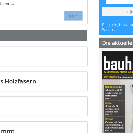
sein....
» J
mehr
Beispiele, Hinweis
Widerruf
Die aktuell
s Holzfasern
dämmt