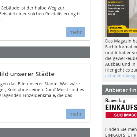
 Gebäude ist der halbe Weg zur
eispiel einer solchen Revitalisierung ist
..
mehr
Das Magazin b
Fachinformatio
und Inhaber vo
die gewerkeübe
Ausbau und in d
Hier geht es zu
ild unserer Städte
aktuellen Aus
gen das Bild unserer Städte. Was wäre
Anbieter fi
r, Köln ohne seinen Dom? Meist sind es
usragenden Einzeldenkmale, die das
mehr
Finden Sie mehr
EINKAUFSFÜHRE