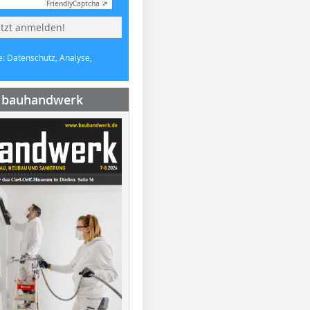
Friendly
Captcha ⇗
etzt anmelden!
e: Datenschutz, Analyse,
e bauhandwerk