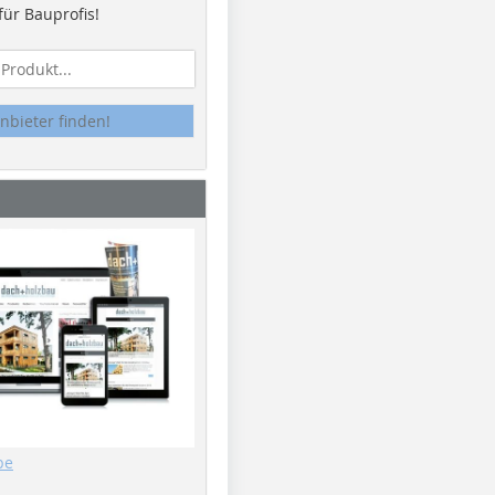
ür Bauprofis!
nbieter finden!
be