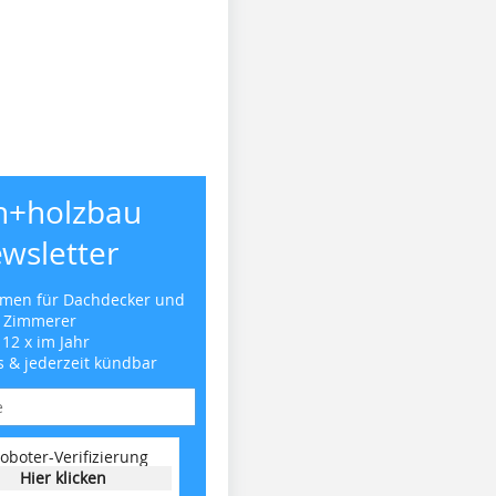
h+holzbau
wsletter
emen für Dachdecker und
Zimmerer
 12 x im Jahr
s & jederzeit kündbar
oboter-Verifizierung
Hier klicken