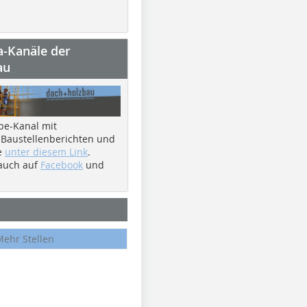
a-Kanäle der
au
be-Kanal mit
 Baustellenberichten und
e
unter diesem Link
.
 auch auf
Facebook
und
Mehr Stellen