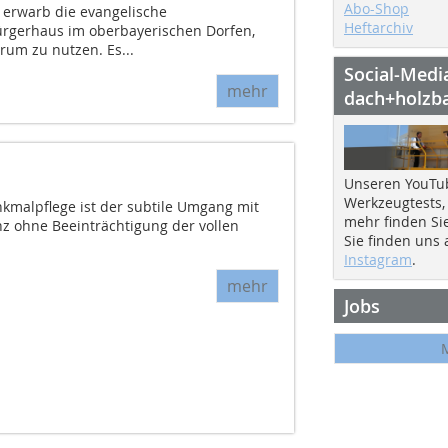
Abo-Shop
e erwarb die evangelische
Heftarchiv
rgerhaus im oberbayerischen Dorfen,
um zu nutzen. Es...
Social-Medi
mehr
dach+holzb
Unseren YouTu
Werkzeugtests,
malpflege ist der subtile Umgang mit
mehr finden Si
nz ohne Beeinträchtigung der vollen
Sie finden uns
Instagram
.
mehr
Jobs