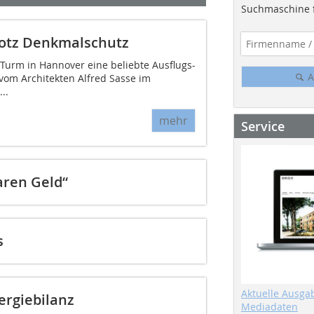
Suchmaschine f
rotz Denkmalschutz
Turm in Hannover eine beliebte Ausflugs-
A
 vom Architekten Alfred Sasse im
..
mehr
Service
aren Geld“
s
Aktuelle Ausga
ergiebilanz
Mediadaten