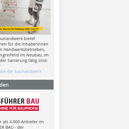
auhandwerk bietet
nen für die Inhaberinnen
n Handwerksbetrieben,
rgreifend im Neubau, im
er Sanierung tätig sind.
r
gabe der bauhandwerk
nden
 als 4.000 Anbieter im
R BAU - der