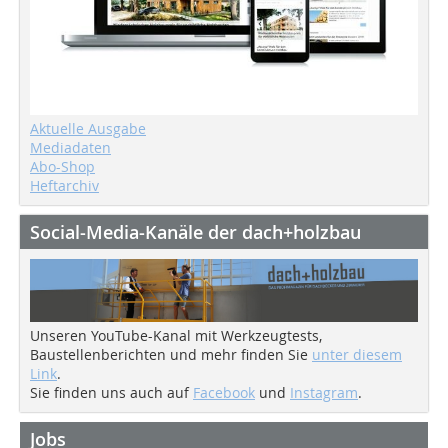
Aktuelle Ausgabe
Mediadaten
Abo-Shop
Heftarchiv
Social-Media-Kanäle der dach+holzbau
Unseren YouTube-Kanal mit Werkzeugtests,
Baustellenberichten und mehr finden Sie
unter diesem
Link
.
Sie finden uns auch auf
Facebook
und
Instagram
.
Jobs