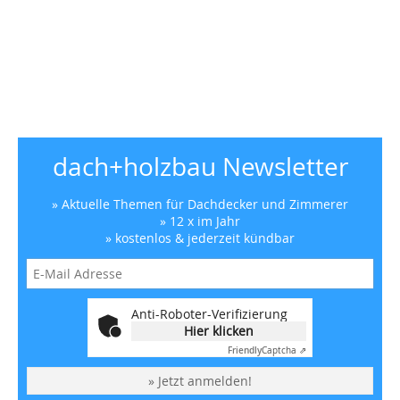
dach+holzbau Newsletter
» Aktuelle Themen für Dachdecker und Zimmerer
» 12 x im Jahr
» kostenlos & jederzeit kündbar
Anti-Roboter-Verifizierung
Hier klicken
Friendly
Captcha ⇗
» Jetzt anmelden!