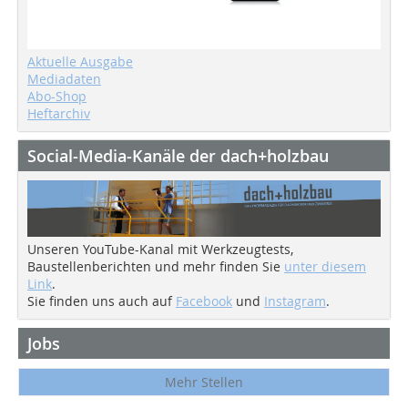
Aktuelle Ausgabe
Mediadaten
Abo-Shop
Heftarchiv
Social-Media-Kanäle der dach+holzbau
Unseren YouTube-Kanal mit Werkzeugtests,
Baustellenberichten und mehr finden Sie
unter diesem
Link
.
Sie finden uns auch auf
Facebook
und
Instagram
.
Jobs
Mehr Stellen