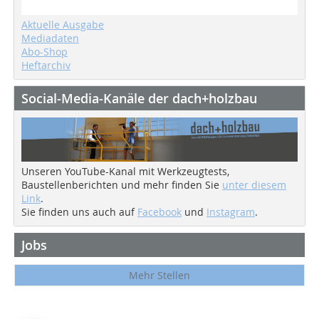
Aktuelle Ausgabe
Mediadaten
Abo-Shop
Heftarchiv
Social-Media-Kanäle der dach+holzbau
Unseren YouTube-Kanal mit Werkzeugtests,
Baustellenberichten und mehr finden Sie
unter diesem
Link
.
Sie finden uns auch auf
Facebook
und
Instagram
.
Jobs
Mehr Stellen