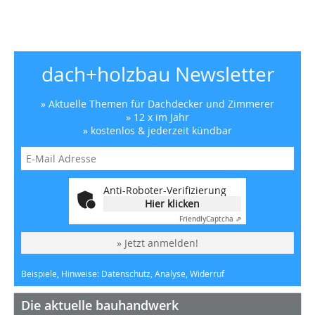
dach+holzbau Newsletter
» Aktuelle Themen für Dachdecker und Zimmerer
» 12 x im Jahr
» kostenlos & jederzeit kündbar
Anti-Roboter-Verifizierung
Hier klicken
Friendly
Captcha ⇗
» Jetzt anmelden!
Beispiele, Hinweise: Datenschutz, Analyse, Widerruf
Die aktuelle bauhandwerk