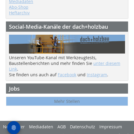
Mediadaten
Abo-Shop
Heftarchiv
Social-Media-Kanäle der dach+holzbau
Unseren YouTube-Kanal mit Werkzeugtests,
Baustellenberichten und mehr finden Sie
unter diesem
Link
.
Sie finden uns auch auf
Facebook
und
Instagram
.
Jobs
Mehr Stellen
Newsletter
Mediadaten
AGB
Datenschutz
Impressum