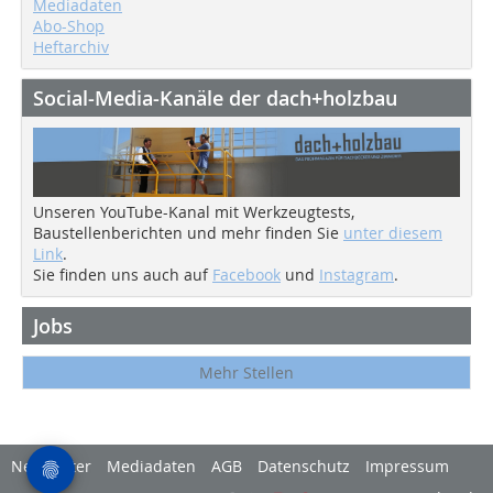
Mediadaten
Abo-Shop
Heftarchiv
Social-Media-Kanäle der dach+holzbau
Unseren YouTube-Kanal mit Werkzeugtests,
Baustellenberichten und mehr finden Sie
unter diesem
Link
.
Sie finden uns auch auf
Facebook
und
Instagram
.
Jobs
Mehr Stellen
Newsletter
Mediadaten
AGB
Datenschutz
Impressum