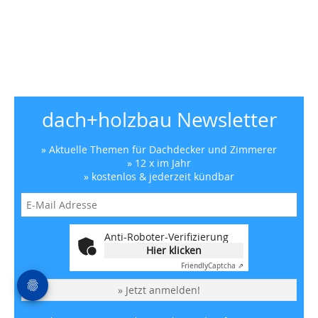
dach+holzbau Newsletter
» Aktuelle Themen für Dachdecker und Zimmerer
» 12 x im Jahr
» kostenlos & jederzeit kündbar
Anti-Roboter-Verifizierung
Hier klicken
Friendly
Captcha ⇗
» Jetzt anmelden!