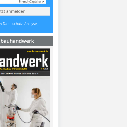
Friendly
Captcha ⇗
etzt anmelden!
e: Datenschutz, Analyse,
e bauhandwerk