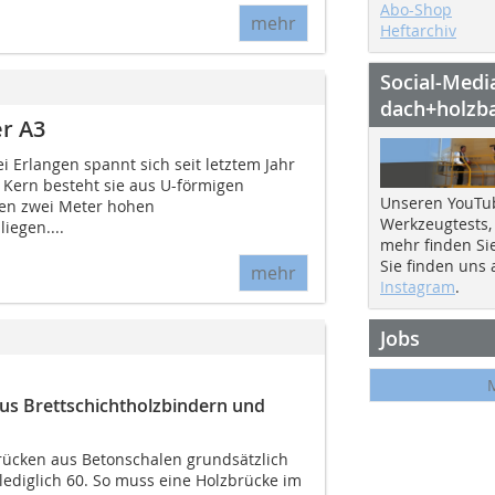
Abo-Shop
mehr
Heftarchiv
Social-Medi
dach+holzb
er A3
 Erlangen spannt sich seit letztem Jahr
 Kern besteht sie aus U-förmigen
Unseren YouTu
hen zwei Meter hohen
Werkzeugtests,
iegen....
mehr finden Si
Sie finden uns
mehr
Instagram
.
Jobs
us Brettschichtholzbindern und
rücken aus Betonschalen grundsätzlich
 lediglich 60. So muss eine Holzbrücke im