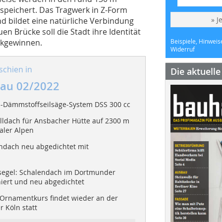
speichert. Das Tragwerk in Z-Form
» J
d bildet eine natürliche Verbindung
n Brücke soll die Stadt ihre Identität
ckgewinnen.
Beispiele, Hinweis
Widerruf
schien in
Die aktuell
au 02/2022
l-Dämmstoffseilsäge-System DSS 300 cc
ldach für Ansbacher Hütte auf 2300 m
aler Alpen
dach neu abgedichtet mit
egel: Schalendach im Dortmunder
iert und neu abgedichtet
Ornamentkurs findet wieder an der
Köln statt