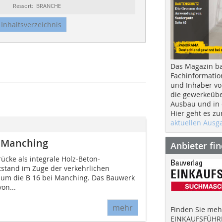
Ressort: BRANCHE
Inhaltsverzeichnis
Das Magazin b
Fachinformatio
und Inhaber vo
die gewerkeübe
Ausbau und in d
Hier geht es zu
aktuellen Aus
n Manching
Anbieter fi
cke als integrale Holz-Beton-
stand im Zuge der verkehrlichen
 um die B 16 bei Manching. Das Bauwerk
on...
mehr
Finden Sie mehr
EINKAUFSFÜHRE