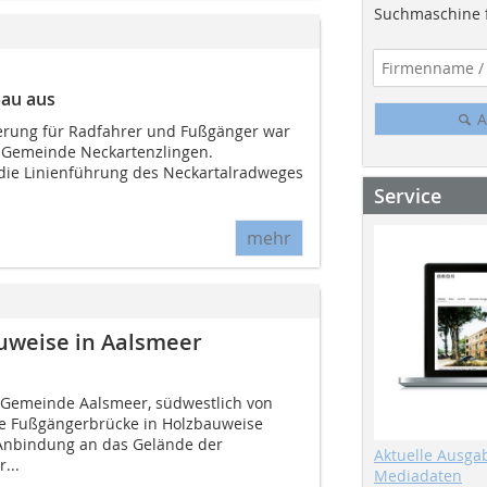
Suchmaschine f
bau aus
A
rung für Radfahrer und Fußgänger war
 Gemeinde Neckartenzlingen.
, die Linienführung des Neckartalradweges
Service
mehr
uweise in Aalsmeer
 Gemeinde Aalsmeer, südwestlich von
ue Fußgängerbrücke in Holzbauweise
 Anbindung an das Gelände der
Aktuelle Ausga
...
Mediadaten