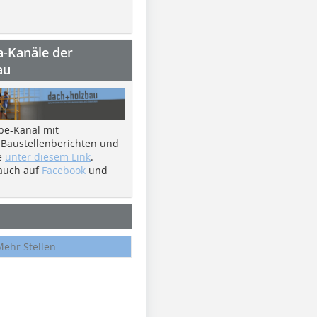
a-Kanäle der
au
be-Kanal mit
 Baustellenberichten und
e
unter diesem Link
.
 auch auf
Facebook
und
Mehr Stellen