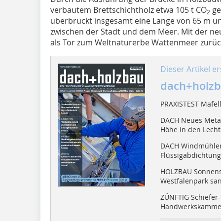
verbautem Brettschichtholz etwa 105 t CO
ge
2
überbrückt insgesamt eine Länge von 65 m un
zwischen der Stadt und dem Meer. Mit der neue
als Tor zum Weltnaturerbe Wattenmeer zurü
Dieser Artikel er
dach+holzb
PRAXISTEST Mafel
DACH Neues Metal
Höhe in den Lecht
DACH Windmühlen
Flüssigabdichtung
HOLZBAU Sonnens
Westfalenpark san
ZÜNFTIG Schiefer-
Handwerkskammer 