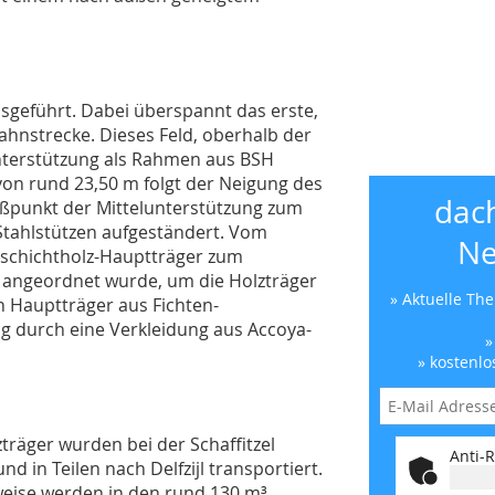
sgeführt. Dabei überspannt das erste,
ahnstrecke. Dieses Feld, oberhalb der
nterstützung als Rahmen aus BSH
von rund 23,50 m folgt der Neigung des
dac
ußpunkt der Mittelunterstützung zum
Stahlstützen aufgeständert. Vom
Ne
tschichtholz-Hauptträger zum
 angeordnet wurde, um die Holzträger
» Aktuelle Th
n Hauptträger aus Fichten-
ig durch eine Verkleidung aus Accoya-
»
» kostenlo
zträger wurden bei der Schaffitzel
Anti-R
nd in Teilen nach Delfzijl transportiert.
weise werden in den rund 130 m³