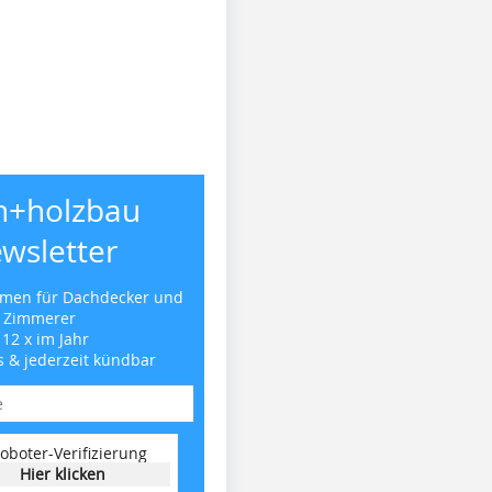
h+holzbau
wsletter
emen für Dachdecker und
Zimmerer
 12 x im Jahr
s & jederzeit kündbar
oboter-Verifizierung
Hier klicken