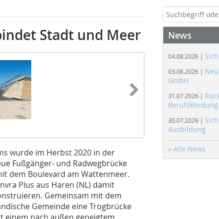
rbindet Stadt und Meer
News
Sich
04.08.2026 |
Neue
03.08.2026 |
GmbH
Rüc
31.07.2026 |
Berufskleidung
Sich
30.07.2026 |
Ausbildung
» Alle News
s wurde im Herbst 2020 in der
 neue Fußgänger- und Radwegbrücke
 mit dem Boulevard am Wattenmeer.
Invra Plus aus Haren (NL) damit
konstruieren. Gemeinsam mit dem
ländische Gemeinde eine Trogbrücke
mit einem nach außen geneigtem