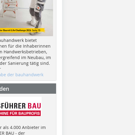
auhandwerk bietet
nen für die Inhaberinnen
n Handwerksbetrieben,
rgreifend im Neubau, im
er Sanierung tätig sind.
r
gabe der bauhandwerk
nden
 als 4.000 Anbieter im
R BAU - der