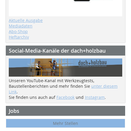
Aktuelle Ausgabe
Mediadaten
Abo-Shop
Heftarchiv
Social-Media-Kanäle der dach+holzbau
Unseren YouTube-Kanal mit Werkzeugtests,
Baustellenberichten und mehr finden Sie
unter diesem
Link
.
Sie finden uns auch auf
Facebook
und
Instagram
.
Jobs
Mehr Stellen