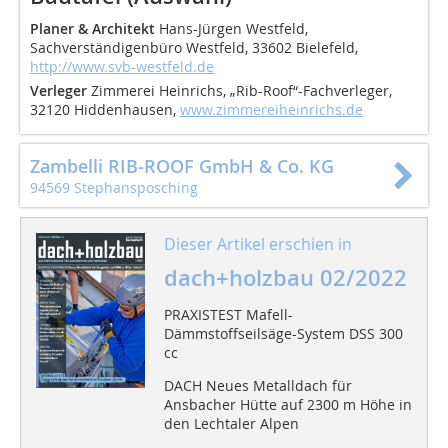
Planer & Architekt
Hans-Jürgen Westfeld,
Sachverständigenbüro Westfeld, 33602 Bielefeld,
http://www.svb-westfeld.de
Verleger
Zimmerei Heinrichs, „Rib-Roof“-Fachverleger,
32120 Hiddenhausen,
www.zimmereiheinrichs.de
Zambelli RIB-ROOF GmbH & Co. KG
94569 Stephansposching
Dieser Artikel erschien in
dach+holzbau 02/2022
PRAXISTEST Mafell-
Dämmstoffseilsäge-System DSS 300
cc
DACH Neues Metalldach für
Ansbacher Hütte auf 2300 m Höhe in
den Lechtaler Alpen