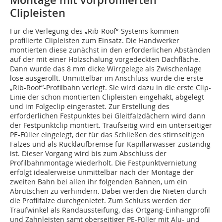
Montage mit vorprofilierten
Clipleisten
Für die Verlegung des „Rib-Roof“-Systems kommen
profilierte Clipleisten zum Einsatz. Die Handwerker
montierten diese zunächst in den erforderlichen Abständen
auf der mit einer Holzschalung vorgedeckten Dachfläche.
Dann wurde das 8 mm dicke Wirrgelege als Zwischenlage
lose ausgerollt. Unmittelbar im Anschluss wurde die erste
„Rib-Roof“-Profilbahn verlegt. Sie wird dazu in die erste Clip-
Linie der schon montierten Clipleisten eingehakt, abgelegt
und im Folgeclip eingerastet. Zur Erstellung des
erforderlichen Festpunktes bei Gleitfalzdächern wird dann
der Festpunktclip montiert. Traufseitig wird ein unterseitiger
PE-Füller eingelegt, der für das Schließen des stirnseitigen
Falzes und als Rücklaufbremse für Kapillarwasser zuständig
ist. Dieser Vorgang wird bis zum Abschluss der
Profilbahnmontage wiederholt. Die Festpunktvernietung
erfolgt idealerweise unmittelbar nach der Montage der
zweiten Bahn bei allen ihr folgenden Bahnen, um ein
Abrutschen zu verhindern. Dabei werden die Nieten durch
die Profilfalze durchgenietet. Zum Schluss werden der
Traufwinkel als Randaussteifung, das Ortgang-Einhangprofil
und Zahnleisten samt oberseitiger PE-Füller mit Alu- und