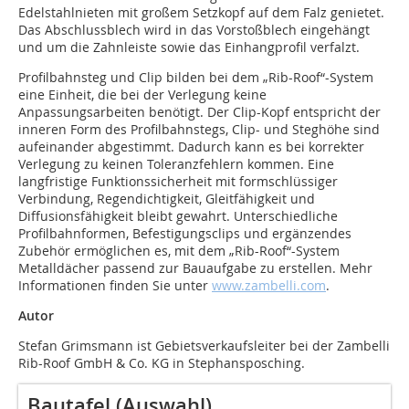
Edelstahlnieten mit großem Setzkopf auf dem Falz genietet.
Das Abschlussblech wird in das Vorstoßblech eingehängt
und um die Zahnleiste sowie das Einhangprofil verfalzt.
Profilbahnsteg und Clip bilden bei dem „Rib-Roof“-System
eine Einheit, die bei der ­Ver­legung keine
Anpassungsarbeiten benötigt. Der Clip-Kopf entspricht der
inneren Form des Profilbahnstegs, Clip- und Steghöhe sind
aufeinander abgestimmt. Dadurch kann es bei korrekter
Verlegung zu keinen Toleranzfehlern kommen. Eine
langfristige Funktionssicherheit mit formschlüssiger
Verbindung, Regendichtigkeit, Gleitfähigkeit und
Diffusionsfähigkeit bleibt gewahrt. Unterschiedliche
Profilbahnformen, Befestigungsclips und ergänzendes
Zubehör ermöglichen es, mit dem „Rib-Roof“-System
Metalldächer passend zur Bauaufgabe zu erstellen. Mehr
Informationen finden Sie unter
www.zambelli.com
.
Autor
Stefan Grimsmann ist Gebietsverkaufsleiter bei der Zambelli
Rib-Roof GmbH & Co. KG in Stephansposching.
Bautafel (Auswahl)