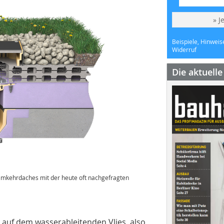
» J
Beispiele, Hinweis
Widerruf
Die aktuell
Umkehrdaches mit der heute oft nachgefragten
 auf dem wasserableitenden Vlies, also