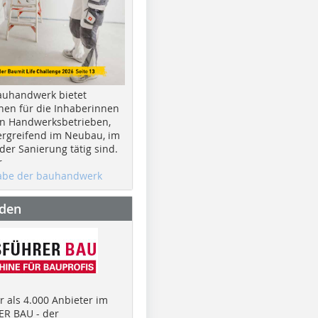
auhandwerk bietet
nen für die Inhaberinnen
n Handwerksbetrieben,
rgreifend im Neubau, im
er Sanierung tätig sind.
r
gabe der bauhandwerk
nden
 als 4.000 Anbieter im
R BAU - der