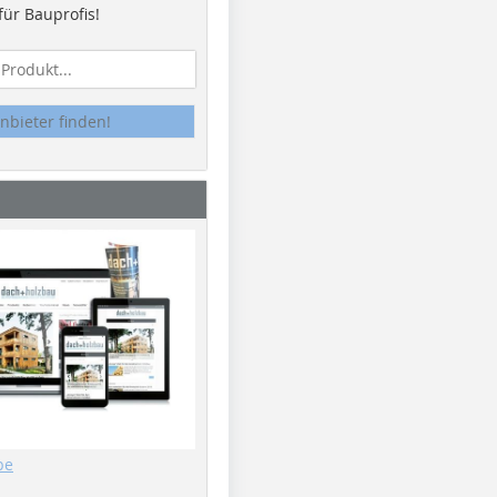
ür Bauprofis!
nbieter finden!
be