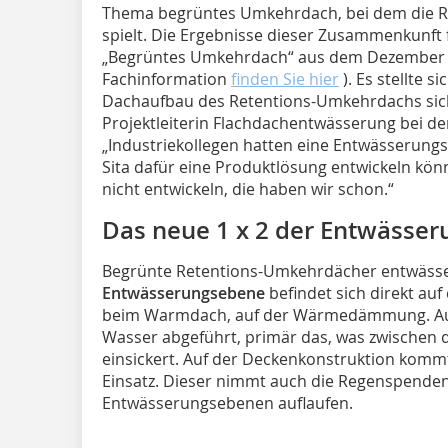
Thema begrüntes Umkehrdach, bei dem die Re
spielt. Die Ergebnisse dieser Zusammenkunft 
„Begrüntes Umkehrdach“ aus dem Dezember 202
Fachinformation
finden Sie hier
). Es stellte s
Dachaufbau des Retentions-Umkehrdachs sich
Projektleiterin Flachdachentwässerung bei de
„Industriekollegen hatten eine Entwässerung
Sita dafür eine Produktlösung entwickeln kön
nicht entwickeln, die haben wir schon.“
Das neue 1 x 2 der Entwässer
Begrünte Retentions-Umkehrdächer entwässe
Entwässerungsebene
befindet sich direkt au
beim Warmdach, auf der Wärmedämmung. Auf 
Wasser abgeführt, primär das, was zwisch
einsickert. Auf der Deckenkonstruktion kommt 
Einsatz. Dieser nimmt auch die Regenspenden 
Entwässerungsebenen auflaufen.