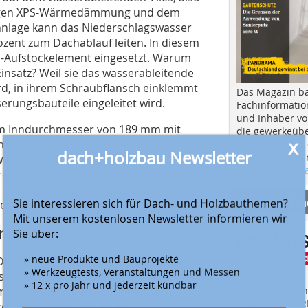
elligen XPS-Wärmedämmung und dem
nnlage kann das Niederschlagswasser
zent zum Dachablauf leiten. In diesem
ch-Aufstockelement eingesetzt. Warum
nsatz? Weil sie das wasserableitende
d, in ihrem Schraubflansch einklemmt
Das Magazin b
erungsbauteile eingeleitet wird.
Fachinformatio
und Inhaber vo
nem Inndurchmesser von 189 mm mit
die gewerkeübe
x
ch-Aufstockelement mit einem
Ausbau und in d
dach+holzbau Newsletter
Hier geht es zu
d, verbleibt eine größere,
aktuellen Aus
ere Entwässerungsebene. Eine Dichtung
bei Umkehrdächern bewusst
Anbieter fi
Sie interessieren sich für Dach- und Holzbauthemen?
 Weg in den Basisgully zu ebnen.
Mit unserem kostenlosen Newsletter informieren wir
r
Sie über:
» neue Produkte und Bauprojekte
Das Besondere an dieser Konstruktion
» Werkzeugtests, Veranstaltungen und Messen
ist, dass zwei verschiedene Gully-Typen
» 12 x pro Jahr und jederzeit kündbar
Finden Sie mehr
mit verschiedenen Durchmessern
EINKAUFSFÜHRE
kombiniert und mit einem