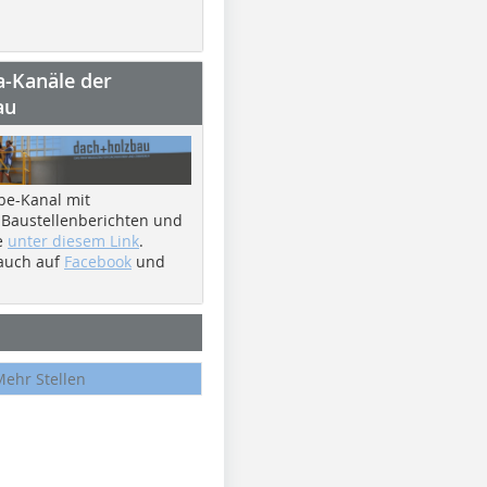
a-Kanäle der
au
be-Kanal mit
 Baustellenberichten und
e
unter diesem Link
.
 auch auf
Facebook
und
Mehr Stellen