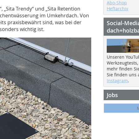
Abo-Shop
, „Sita Trendy“ und „Sita Retention
Heftarchiv
 Dachentwässerung im Umkehrdach. Von
eits praxisbewährt sind, was bei der
Social-Medi
nders wichtig ist.
dach+holzb
Unseren YouTu
Werkzeugtests,
mehr finden Si
Sie finden uns
Instagram
.
Jobs