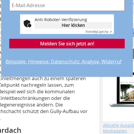
Suchmaschine f
Retentionsbauteil ergänzt werden. Hier
übernimmt der „Sita Retention Twist“
die Aufgabe, den Ablauf in das
Anti-Roboter-Verifizierung
Hier klicken
Entwässerungssystem geregelt
sicherzustellen. Über die gelochte
Friendly
Captcha ⇗
A
Einstellscheibe des Bauteils kann die
Melden Sie sich jetzt an!
von der Kommune erlaubte
Abflussmenge, die bei einem
Service
Starkregen in die Kanalisation
Beispiele, Hinweise: Datenschutz, Analyse, Widerruf
eingeleitet werden darf, exakt justiert
werden. Das hat den Vorteil, dass sich
Einleitmengen auch zu einem späteren
Zeitpunkt nachregeln lassen, zum
Beispiel weil sich die kommunalen
Einleitbeschränkungen oder die
Regenereignisse ändern. Die
schacht schützt den Gully-Aufbau vor
.
Aktuelle Ausga
hrdach
Mediadaten