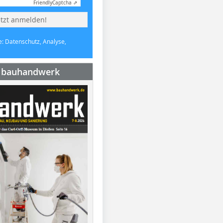
Friendly
Captcha ⇗
etzt anmelden!
e: Datenschutz, Analyse,
e bauhandwerk