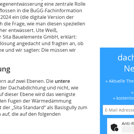
genentwässerung eine zentrale Rolle
flossen in die BuGG-Fachinformation
4 ein (die digitale Version der
ich die Frage, wie man diesen speziellen
er entwässert. Ute Weiß,
r Sita Bauelemente GmbH, erklärt:
slösung angedacht und fragten an, ob
ne und wir sagten: Die müssen wir
dac
Ne
ung
rn auf zwei Ebenen. Die
untere
» Aktuelle Th
f der Dachabdichtung und nicht, wie
»
dieser Ebene wird das wenigste
» kostenlo
en den Fugen der Wärmedämmung
der „Sita Standard“ als Basisgully zum
auf, die auf den folgenden
Anti-R