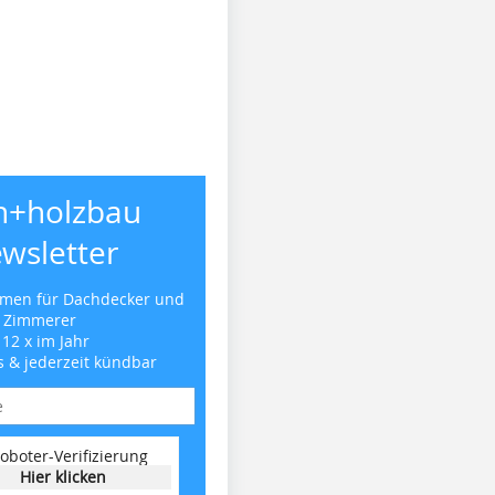
h+holzbau
wsletter
emen für Dachdecker und
Zimmerer
 12 x im Jahr
s & jederzeit kündbar
oboter-Verifizierung
Hier klicken