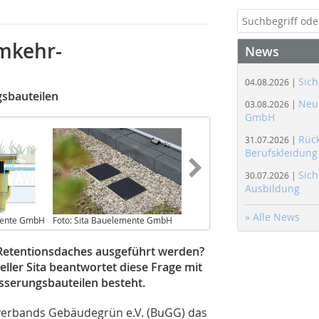
mkehr-
News
Sich
04.08.2026 |
gsbauteilen
Neue
03.08.2026 |
GmbH
Rüc
31.07.2026 |
Berufskleidung
Sich
30.07.2026 |
Ausbildung
» Alle News
emente GmbH
Foto: Sita Bauelemente GmbH
Retentionsdaches ausgeführt werden?
ller Sita beantwortet diese Frage mit
sserungsbauteilen besteht.
esverbands Gebäudegrün e.V. (BuGG) das