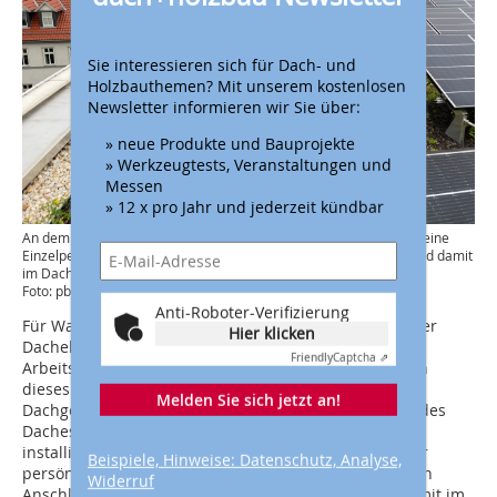
Sie interessieren sich für Dach- und
Holzbauthemen? Mit unserem kostenlosen
Newsletter informieren wir Sie über:
» neue Produkte und Bauprojekte
» Werkzeugtests, Veranstaltungen und
Messen
» 12 x pro Jahr und jederzeit kündbar
An dem umlaufenden Schienensystem „Fallnet SR Rail“ kann sich eine
Einzelperson an einem beweglichen Anschlagpunkt einhängen und damit
im Dachrandbereich Wartungsarbeiten ausführen
Foto: pbr
Anti-Roboter-Verifizierung
Für Wartungsarbeiten auf den Dächern wurden auf der
Hier klicken
Dachebene über dem 3. OG knapp 80 lfm
Friendly
Captcha ⇗
Arbeitsschutzgeländer „Fallnet ASG“ installiert, da sich
dieses Pfostensystem flexibel an die unregelmäßige
Melden Sie sich jetzt an!
Dachgeometrie anpassen ließ. In anderen Bereichen des
Daches wurden insgesamt 185 lfm „Fallnet SR Rail“
installiert. Dabei kann sich eine Einzelperson mit ihrer
Beispiele, Hinweise: Datenschutz, Analyse,
persönlichen Schutzausrüstung an einem beweglichen
Widerruf
Anschlagpunkt des „Rail“-Systems einhängen und damit im