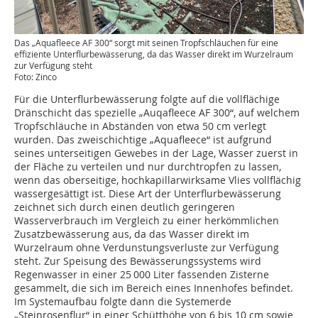
Das „Aquafleece AF 300“ sorgt mit seinen Tropfschläuchen für eine
effiziente Unterflurbewässerung, da das Wasser direkt im Wurzelraum
zur Verfügung steht
Foto: Zinco
Für die Unterflurbewässerung folgte auf die vollflächige
Dränschicht das spezielle „Auqafleece AF 300“, auf welchem
Tropfschläuche in Abständen von etwa 50 cm verlegt
wurden. Das zweischichtige „Aquafleece“ ist aufgrund
seines unterseitigen Gewebes in der Lage, Wasser zuerst in
der Fläche zu verteilen und nur durchtropfen zu lassen,
wenn das oberseitige, hochkapillarwirksame Vlies vollflächig
wassergesättigt ist. Diese Art der Unterflurbewässerung
zeichnet sich durch einen deutlich geringeren
Wasserverbrauch im Vergleich zu einer herkömmlichen
Zusatzbewässerung aus, da das Wasser direkt im
Wurzelraum ohne Verdunstungsverluste zur Verfügung
steht. Zur Speisung des Bewässerungssystems wird
Regenwasser in einer 25 000 Liter fassenden Zisterne
gesammelt, die sich im Bereich eines Innenhofes befindet.
Im Systemaufbau folgte dann die Systemerde
„Steinrosenflur“ in einer Schütthöhe von 6 bis 10 cm sowie