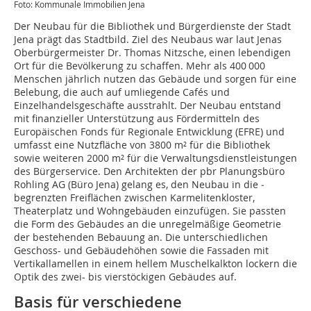
Foto: Kommunale Immobilien Jena
Der Neubau für die Bibliothek und Bürgerdienste der Stadt
Jena prägt das Stadtbild. Ziel des Neubaus war laut Jenas
Oberbürgermeister Dr. Thomas Nitzsche, einen lebendigen
Ort für die Bevölkerung zu schaffen. Mehr als 400 000
Menschen jährlich nutzen das Gebäude und sorgen für eine
Belebung, die auch auf umliegende Cafés und
Einzelhandelsgeschäfte ausstrahlt. Der Neubau entstand
mit finanzieller Unterstützung aus Fördermitteln des
Europäischen Fonds für Regionale Entwicklung (EFRE) und
umfasst eine Nutzfläche von 3800 m² für die Bibliothek
sowie weiteren 2000 m² für die Verwaltungsdienstleistungen
des Bürgerservice. Den Architekten der pbr Planungsbüro
Rohling AG (Büro Jena) gelang es, den Neubau in die ­
begrenzten Freiflächen zwischen Karmelitenkloster,
Theaterplatz und Wohngebäuden einzufügen. Sie passten
die Form des Gebäudes an die unregelmäßige Geometrie
der bestehenden Bebauung an. Die unterschiedlichen
Geschoss- und Gebäudehöhen sowie die Fassaden mit
Vertikallamellen in einem hellem Muschelkalkton lockern die
Optik des zwei- bis vierstöckigen Gebäudes auf.
Basis für verschiedene