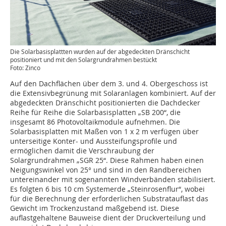
Die Solarbasisplattten wurden auf der abgedeckten Dränschicht
positioniert und mit den Solargrundrahmen bestückt
Foto: Zinco
Auf den Dachflächen über dem 3. und 4. ­Obergeschoss ist
die Extensivbegrünung mit Solaranlagen kombiniert. Auf der
abgedeckten Dränschicht positionierten die Dachdecker
Reihe für Reihe die Solarbasisplatten „SB 200“, die
insgesamt 86 Photovoltaikmodule aufnehmen. Die
Solarbasisplatten mit Maßen von 1 x 2 m verfügen über
unterseitige Konter- und Aussteifungsprofile und
ermöglichen damit die Verschraubung der
Solargrundrahmen „SGR 25“. Diese Rahmen haben einen
Neigungswinkel von 25° und sind in den Randbereichen
untereinander mit sogenannten Windverbänden stabilisiert.
Es folgten 6 bis 10 cm Systemerde „Steinrosenflur“, wobei
für die Berechnung der erforderlichen Substratauflast das
Gewicht im Trockenzustand maßgebend ist. Diese
auflastgehaltene Bauweise dient der Druckverteilung und