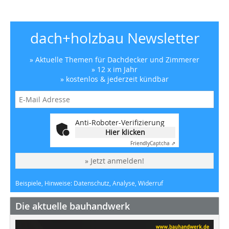
dach+holzbau Newsletter
» Aktuelle Themen für Dachdecker und Zimmerer
» 12 x im Jahr
» kostenlos & jederzeit kündbar
Anti-Roboter-Verifizierung
Hier klicken
Friendly
Captcha ⇗
» Jetzt anmelden!
Beispiele, Hinweise: Datenschutz, Analyse, Widerruf
Die aktuelle bauhandwerk