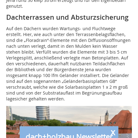
Jena rund 30 kWp Strom erzeugt und für den Eigenbedarf
genutzt.
Dachterrassen und Absturzsicherung
Auf den Dächern wurden Wartungs- und Fluchtwege
erstellt. Hier, wie auch unter den Terrassenbelagsflächen,
sind die „Floradrain“-Elemente mit den Diffusionsöffnungen
nach unten verlegt, damit in den Mulden kein Wasser
stehen bleibt. Verfüllt wurden die Elemente mit 3 bis 5 cm
Verlegesplitt, anschließend verlegte man Betonplatten. Auf
den verschiedenen, dauerhaft nutzbaren Teildachflächen
der Bibliothek und der Bürgerdienste Jena wurden
insgesamt knapp 100 lfm Geländer installiert. Die Geländer
sind auf den sogenannten „Geländerbasisplatten GB“
verschraubt, welche wie die Solarbasisplatten 1 x 2 m groß
sind und von der Substratauflast im Begrünungsaufbau
lagesicher gehalten werden.
x
dach+holzbau Newsletter