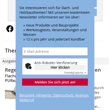
Abonnement
Sie interessieren sich für Dach- und
Holzbauthemen? Mit unserem kostenlosen
Inhaltsverzeichnis
Newsletter informieren wir Sie über:
» neue Produkte und Bauprojekte
» Werkzeugtests, Veranstaltungen und
Messen
» 12 x pro Jahr und jederzeit kündbar
Thematisch passende Artikel:
Ausgabe 07/2023
Anti-Roboter-Verifizierung
Hier klicken
Regeneration bestehender Dachflächen
Friendly
Captcha ⇗
Flachdächer ertüchtigen mit Remmers MB
PUReactive-Hybridabdichtung
Melden Sie sich jetzt an!
Aufgrund der hohen Beanspruchung durch
Wind und Wetter sowie durch stehendes
Beispiele, Hinweise: Datenschutz, Analyse,
Wasser ermüden Flachdachabdichtungen
Widerruf
mit der Zeit. Zur Ertüchtigung von
bestehenden Flachdächern gibt es zwei...