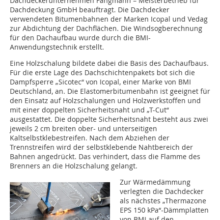
Dachdeckerunternehmen Fangmann – Meisterbetrieb für
Dachdeckung GmbH beauftragt. Die Dachdecker
verwendeten Bitumenbahnen der Marken Icopal und Vedag
zur Abdichtung der Dachflächen. Die Windsogberechnung
für den Dachaufbau wurde durch die BMI-
Anwendungstechnik erstellt.
Eine Holzschalung bildete dabei die Basis des Dachaufbaus.
Für die erste Lage des Dachschichtenpakets bot sich die
Dampfsperre „Sicotec“ von Icopal, einer Marke von BMI
Deutschland, an. Die Elastomerbitumenbahn ist geeignet für
den Einsatz auf Holzschalungen und Holzwerkstoffen und
mit einer doppelten Sicherheitsnaht und „T-Cut“
ausgestattet. Die doppelte Sicherheitsnaht besteht aus zwei
jeweils 2 cm breiten ober- und ­unterseitigen
Kaltselbstklebestreifen. Nach dem Abziehen der
Trennstreifen wird der selbstklebende Nahtbereich der
Bahnen angedrückt. Das verhindert, dass die Flamme des
Brenners an die Holzschalung gelangt.
Zur Wärmedämmung
verlegten die Dachdecker
als nächstes „Thermazone
EPS 150 kPa“-Dämmplatten
von BMI auf den