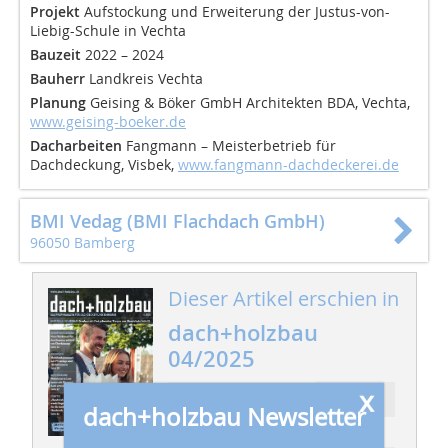
Projekt
Aufstockung und Erweiterung der Justus-von-
Liebig-Schule in Vechta
Bauzeit
2022 – 2024
Bauherr
Landkreis Vechta
Planung
Geising & Böker GmbH Architekten BDA, Vechta,
www.geising-boeker.de
Dacharbeiten
Fangmann – Meisterbetrieb für
Dachdeckung, Visbek,
www.fangmann-dachdeckerei.de
BMI Vedag (BMI Flachdach GmbH)
96050 Bamberg
Dieser Artikel erschien in
dach+holzbau
04/2025
x
Ressort: DACH
dach+holzbau Newsletter