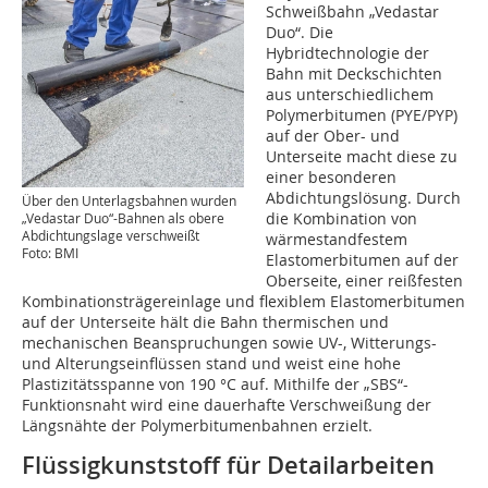
Schweißbahn „Vedastar
Duo“. Die
Hybridtechnologie der
Bahn mit Deckschichten
aus unterschiedlichem
Polymerbitumen (PYE/PYP)
auf der Ober- und
Unterseite macht diese zu
einer besonderen
Abdichtungslösung. Durch
Über den Unterlagsbahnen wurden
die Kombination von
„Vedastar Duo“-Bahnen als obere
Abdichtungslage verschweißt
wärmestandfestem
Foto: BMI
Elastomerbitumen auf der
Oberseite, einer reißfesten
Kombinationsträgereinlage und flexiblem Elastomerbitumen
auf der Unterseite hält die Bahn thermischen und
mechanischen Beanspruchungen sowie UV-, Witterungs-
und Alterungseinflüssen stand und weist eine hohe
Plastizitätsspanne von 190 °C auf. Mithilfe der „SBS“-
Funktionsnaht wird eine dauerhafte Verschweißung der
Längsnähte der Polymerbitumenbahnen erzielt.
Flüssigkunststoff für Detailarbeiten