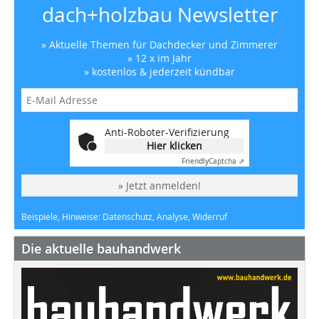
dach+holzbau Newsletter
» Aktuelle Themen für Dachdecker und Zimmerer
» 12 x im Jahr
» kostenlos & jederzeit kündbar
Anti-Roboter-Verifizierung
Hier klicken
Friendly
Captcha ⇗
» Jetzt anmelden!
Beispiele, Hinweise: Datenschutz, Analyse, Widerruf
Die aktuelle bauhandwerk