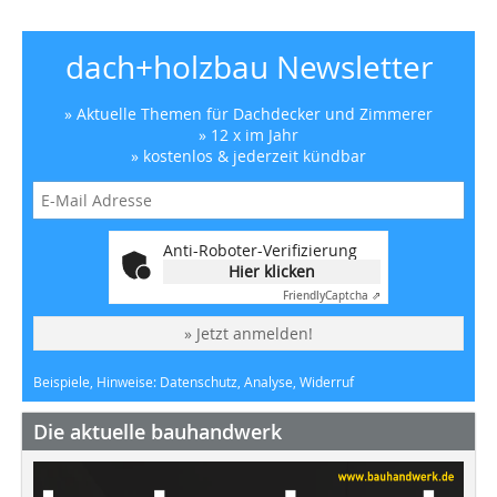
dach+holzbau Newsletter
» Aktuelle Themen für Dachdecker und Zimmerer
» 12 x im Jahr
» kostenlos & jederzeit kündbar
Anti-Roboter-Verifizierung
Hier klicken
Friendly
Captcha ⇗
» Jetzt anmelden!
Beispiele, Hinweise: Datenschutz, Analyse, Widerruf
Die aktuelle bauhandwerk