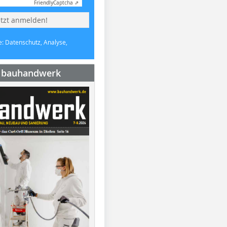
Friendly
Captcha ⇗
etzt anmelden!
e: Datenschutz, Analyse,
e bauhandwerk