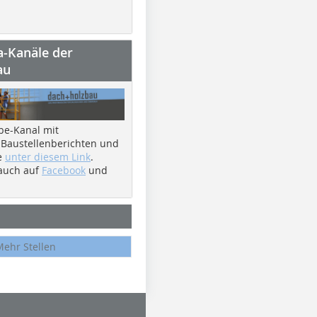
a-Kanäle der
au
be-Kanal mit
 Baustellenberichten und
e
unter diesem Link
.
 auch auf
Facebook
und
Mehr Stellen