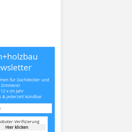
h+holzbau
wsletter
emen für Dachdecker und
Zimmerer
 12 x im Jahr
s & jederzeit kündbar
oboter-Verifizierung
Hier klicken