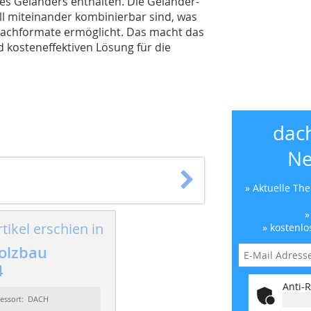
es Geländers enthalten. Die Geländer-
ell miteinander kombinierbar sind, was
 Dachformate ermöglicht. Das macht das
d kosteneffektiven Lösung für die
dac
Ne
» Aktuelle Th
»
tikel erschien in
» kostenlo
olzbau
4
Anti-R
essort: DACH