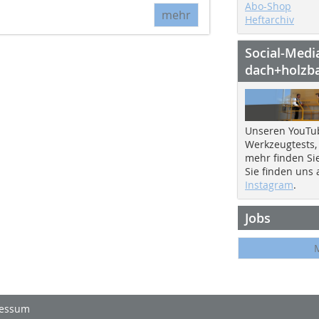
Abo-Shop
mehr
Heftarchiv
Social-Medi
dach+holzb
Unseren YouTu
Werkzeugtests,
mehr finden Si
Sie finden uns
Instagram
.
Jobs
essum