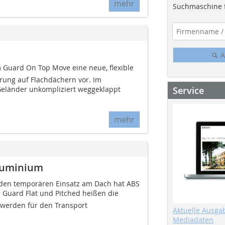
mehr
Suchmaschine f
A
 Guard On Top Move eine neue, flexible
rung auf Flachdächern vor. Im
Service
eländer unkompliziert weggeklappt
mehr
luminium
 den temporären Einsatz am Dach hat ABS
 Guard Flat und Pitched heißen die
 werden für den Transport
Aktuelle Ausga
Mediadaten