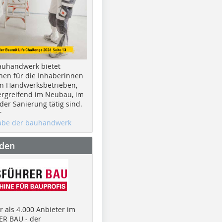
auhandwerk bietet
nen für die Inhaberinnen
n Handwerksbetrieben,
rgreifend im Neubau, im
er Sanierung tätig sind.
r
gabe der bauhandwerk
nden
 als 4.000 Anbieter im
R BAU - der