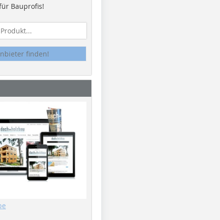
ür Bauprofis!
nbieter finden!
be