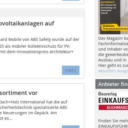
ovoltaikanlagen auf
Das Magazin b
uard Mobile von ABS Safety wurde auf der
Fachinformatio
 als mobiler Kollektivschutz für PV-
und Inhaber vo
mit dem Innovationspreis Architektur+
die gewerkeübe
Ausbau und in d
Hier geht es zu
mehr
aktuellen Aus
Anbieter fi
rsortiment vor
ach+Holz International hat die auf
herheitstechnik spezialisierte ABS
le Neuerungen im Gepäck. Am
t es...
Finden Sie mehr
EINKAUFSFÜHRE