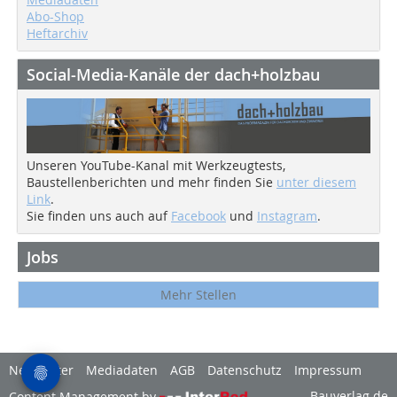
Abo-Shop
Heftarchiv
Social-Media-Kanäle der dach+holzbau
Unseren YouTube-Kanal mit Werkzeugtests,
Baustellenberichten und mehr finden Sie
unter diesem
Link
.
Sie finden uns auch auf
Facebook
und
Instagram
.
Jobs
Mehr Stellen
Newsletter
Mediadaten
AGB
Datenschutz
Impressum
Bauverlag.de
Content Management by