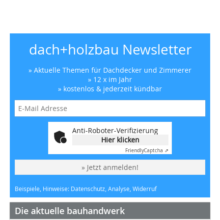
dach+holzbau Newsletter
» Aktuelle Themen für Dachdecker und Zimmerer
» 12 x im Jahr
» kostenlos & jederzeit kündbar
Anti-Roboter-Verifizierung
Hier klicken
Friendly
Captcha ⇗
» Jetzt anmelden!
Beispiele, Hinweise: Datenschutz, Analyse, Widerruf
Die aktuelle bauhandwerk