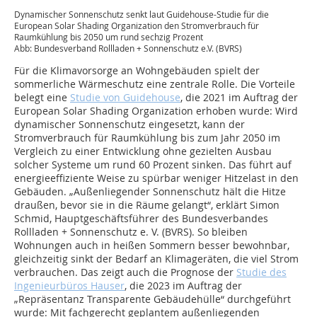
Dynamischer Sonnenschutz senkt laut Guidehouse-Studie für die
European Solar Shading Organization den Stromverbrauch für
Raumkühlung bis 2050 um rund sechzig Prozent
Abb: Bundesverband Rollladen + Sonnenschutz e.V. (BVRS)
Für die Klimavorsorge an Wohngebäuden spielt der
sommerliche Wärmeschutz eine zentrale Rolle. Die Vorteile
belegt eine
Studie von Guidehouse
, die 2021 im Auftrag der
European Solar Shading Organization erhoben wurde: Wird
dynamischer Sonnenschutz eingesetzt, kann der
Stromverbrauch für Raumkühlung bis zum Jahr 2050 im
Vergleich zu einer Entwicklung ohne gezielten Ausbau
solcher Systeme um rund 60 Prozent sinken. Das führt auf
energieeffiziente Weise zu spürbar weniger Hitzelast in den
Gebäuden. „Außenliegender Sonnenschutz hält die Hitze
draußen, bevor sie in die Räume gelangt“, erklärt Simon
Schmid, Hauptgeschäftsführer des Bundesverbandes
Rollladen + Sonnenschutz e. V. (BVRS). So bleiben
Wohnungen auch in heißen Sommern besser bewohnbar,
gleichzeitig sinkt der Bedarf an Klimageräten, die viel Strom
verbrauchen. Das zeigt auch die Prognose der
Studie des
Ingenieurbüros Hauser
, die 2023 im Auftrag der
„Repräsentanz Transparente Gebäudehülle“ durchgeführt
wurde: Mit fachgerecht geplantem außenliegenden