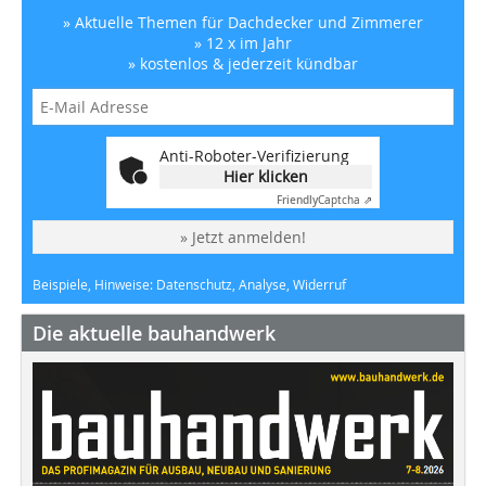
» Aktuelle Themen für Dachdecker und Zimmerer
» 12 x im Jahr
» kostenlos & jederzeit kündbar
Anti-Roboter-Verifizierung
Hier klicken
Friendly
Captcha ⇗
» Jetzt anmelden!
Beispiele, Hinweise: Datenschutz, Analyse, Widerruf
Die aktuelle bauhandwerk