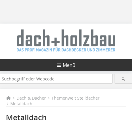
Menü
Dach & Dächer
Themenwelt Steildächer
Metalldach
Metalldach