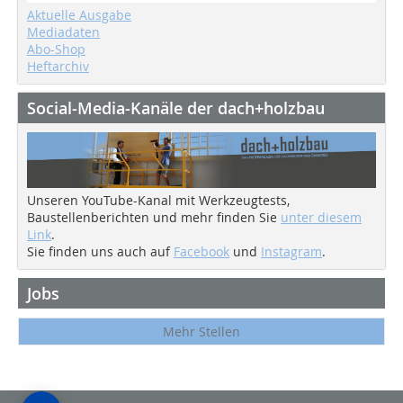
Aktuelle Ausgabe
Mediadaten
Abo-Shop
Heftarchiv
Social-Media-Kanäle der dach+holzbau
Unseren YouTube-Kanal mit Werkzeugtests,
Baustellenberichten und mehr finden Sie
unter diesem
Link
.
Sie finden uns auch auf
Facebook
und
Instagram
.
Jobs
Mehr Stellen