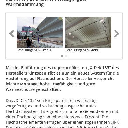
Wärmedämmung
Foto: Kingspan GmbH
Foto: Kingspan GmbH
Foto: K
Mit der Einführung des trapezprofilierten „X-Dek 135“ des
Herstellers Kingspan gibt es nun ein neues System für die
Ausführung auf Flachdächern. Der Hersteller verspricht
leichte Montage, hohe Tragfähigkeit und gute
Wärmeschutzeigenschaften.
Das „X-Dek 135“ von Kingspan ist ein werkseitig
vorgefertigtes und vollständig ausgeschäumtes
Flachdachsystem. Es eignet sich für alle Gebäudearten mit
einer Dachneigung von mindestens zwei Prozent. Die
Flachdachelemente verfügen über einen sogenannten „IPN-
Dämmkern“ (ein geschlossenzelliger PIR-Hartschaum), der