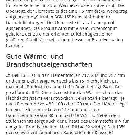
für eine Reduzierung von Wärmeverlusten sorgen soll. Die
Oberseite der Elemente bildet eine 1,5 mm dicke, werkseitig
aufgebrachte „Sikaplan SGK-15“-Kunststoffbahn für
Dachabdichtungen. Die Unterseite ist als Trapezprofil
ausgebildet. Das Produkt wird mit einem Stufenschnitt
geliefert, der zu einer erhöhten Luftdichtigkeit, einer
größeren Stabilität sowie einem besseren Brandverhalten
beiträgt.
Gute Wärme- und
Brandschutzeigenschaften
„X-Dek 135“ ist in den Elementdicken 217, 237 und 257 mm
und einer Lieferlänge von sechs bis 15 m erhältlich. Die
maximale Produktions- und Lieferlänge beträgt 24 m. Der
geschäumte IPN-Dämmkern ist für den Wärmeschutz des
Flachdachsystems verantwortlich. Seine Stärke beträgt – je
nach Elementdicke – 80, 100 oder 120 mm. Der U-Wert liegt
bei einer Elementdicke von 217 mm und einer
Dämmkerndicke von 80 mm bei 0,18 W/m²K. Neben dem
Stufenschnitt sorgt auch der Einsatz des Dämmstoffs IPN für
ein gutes Brandverhalten. Nach DIN 4102 wird „X-Dek 135“
den schwer entflammbaren Baustoffen der Klasse B1