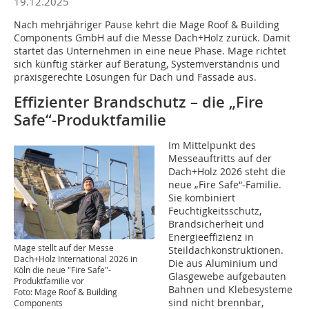
19.12.2025
Nach mehrjähriger Pause kehrt die Mage Roof & Building
Components GmbH auf die Messe Dach+Holz zurück. Damit
startet das Unternehmen in eine neue Phase. Mage richtet
sich künftig stärker auf Beratung, Systemverständnis und
praxisgerechte Lösungen für Dach und Fassade aus.
Effizienter Brandschutz – die „Fire
Safe“-Produktfamilie
Im Mittelpunkt des
Messeauftritts auf der
Dach+Holz 2026 steht die
neue „Fire Safe“-Familie.
Sie kombiniert
Feuchtigkeitsschutz,
Brandsicherheit und
Energieeffizienz in
Mage stellt auf der Messe
Steildachkonstruktionen.
Dach+Holz International 2026 in
Die aus Aluminium und
Köln die neue "Fire Safe"-
Glasgewebe aufgebauten
Produktfamilie vor
Bahnen und Klebesysteme
Foto: Mage Roof & Building
sind nicht brennbar,
Components