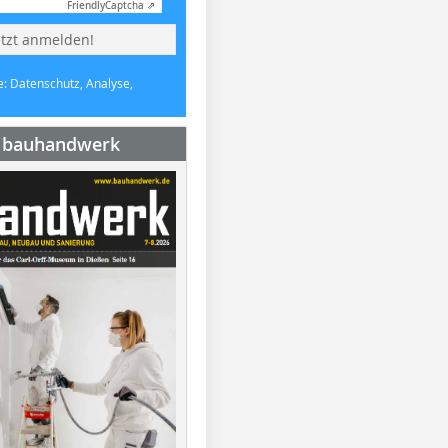
Friendly
Captcha ⇗
etzt anmelden!
e: Datenschutz, Analyse,
e bauhandwerk