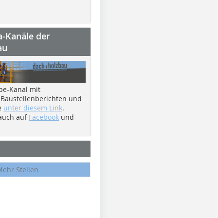
a-Kanäle der
au
be-Kanal mit
 Baustellenberichten und
e
unter diesem Link
.
 auch auf
Facebook
und
Mehr Stellen