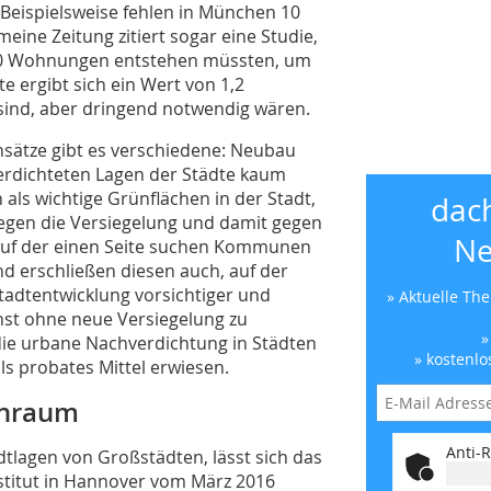
Beispielsweise fehlen in München 10
eine Zeitung zitiert sogar eine Studie,
00 Wohnungen entstehen müssten, um
e ergibt sich ein Wert von 1,2
sind, aber dringend notwendig wären.
nsätze gibt es verschiedene: Neubau
verdichteten Lagen der Städte kaum
 als wichtige Grünflächen in der Stadt,
dac
gegen die Versiegelung und damit gegen
Ne
Auf der einen Seite suchen Kommunen
 erschließen diesen auch, auf der
Stadtentwicklung vorsichtiger und
» Aktuelle Th
t ohne neue Versiegelung zu
»
die urbane Nachverdichtung in Städten
» kostenlo
 probates Mittel erwiesen.
hnraum
Anti-R
dtlagen von Großstädten, lässt sich das
nstitut in Hannover vom März 2016