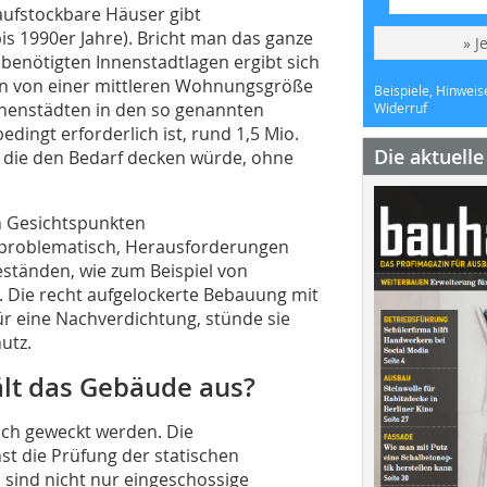
 aufstockbare Häuser gibt
 1990er Jahre). Bricht man das ganze
» J
enötigten Innenstadtlagen ergibt sich
an von einer mittleren Wohnungsgröße
Beispiele, Hinweis
nnenstädten in den so genannten
Widerruf
ingt erforderlich ist, rund 1,5 Mio.
Die aktuell
 die den Bedarf decken würde, ohne
n Gesichtspunkten
) problematisch, Herausforderungen
ständen, wie zum Beispiel von
. Die recht aufgelockerte Bebauung mit
ür eine Nachverdichtung, stünde sie
utz.
hält das Gebäude aus?
och geweckt werden. Die
t die Prüfung der statischen
 sind nicht nur eingeschossige