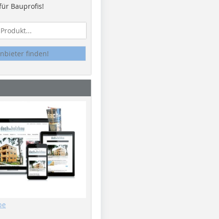
ür Bauprofis!
nbieter finden!
be