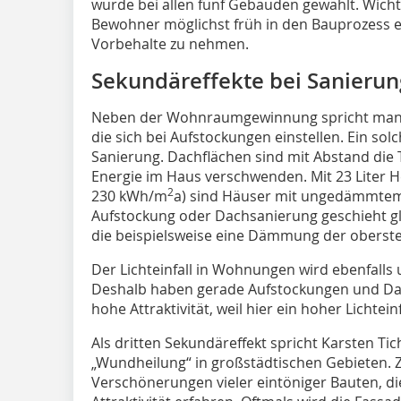
wurde bei allen fünf Gebäuden gewählt. Wich
Bewohner möglichst früh in den Bauprozess 
Vorbehalte zu nehmen.
Sekundäreffekte bei Sanieru
Neben der Wohnraumgewinnung spricht man 
die sich bei Aufstockungen einstellen. Ein solc
Sanierung. Dachflächen sind mit Abstand die 
Energie im Haus verschwenden. Mit 23 Liter 
2
230 kWh/m
a) sind Häuser mit ungedämmtem 
Aufstockung oder Dachsanierung geschieht gle
die beispielsweise eine Dämmung der oberst
Der Lichteinfall in Wohnungen wird ebenfalls
Deshalb haben gerade Aufstockungen und Dac
hohe Attraktivität, weil hier ein hoher Lichtei
Als dritten Sekundäreffekt spricht Karsten T
„Wundheilung“ in großstädtischen Gebieten. Z
Verschönerungen vieler eintöniger Bauten, di