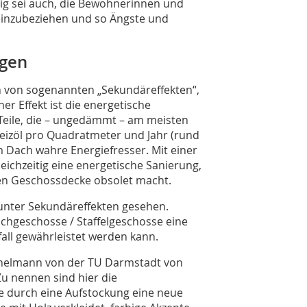
tig sei auch, die Bewohnerinnen und
einzubeziehen und so Ängste und
ngen
von sogenannten „Sekundäreffekten“,
her Effekt ist die energetische
Teile, die – ungedämmt – am meisten
Heizöl pro Quadratmeter und Jahr (rund
Dach wahre Energiefresser. Mit einer
ichzeitig eine energetische Sanierung,
en Geschossdecke obsolet macht.
 unter Sekundäreffekten gesehen.
hgeschosse / Staffelgeschosse eine
nfall gewährleistet werden kann.
ichelmann von der TU Darmstadt von
u nennen sind hier die
e durch eine Aufstockung eine neue