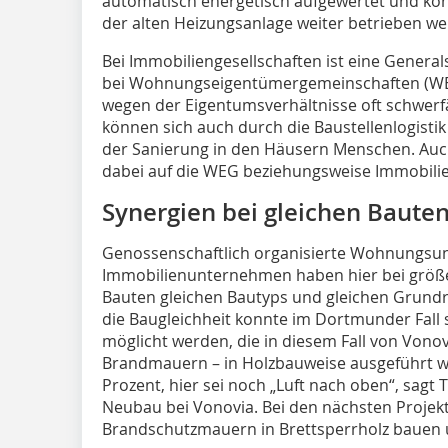
automatisch energetisch aufgewertet und kön
der alten Heizungsanlage weiter betrieben we
Bei Immobiliengesellschaften ist eine Genera
bei Wohnungseigentümergemeinschaften (WEG)
wegen der Eigentumsverhältnisse oft schwerfä
können sich auch durch die Baustellenlogisti
der Sanierung in den Häusern Menschen. A
dabei auf die WEG beziehungsweise Immobilie
Synergien bei gleichen Baute
Genossenschaftlich organisierte Wohnungs
Immobilienunternehmen haben hier bei größ
Bauten gleichen Bautyps und gleichen Grundr
die Baugleichheit konnte im Dortmunder Fall s
möglicht werden, die in diesem Fall von Vono
Brandmauern – in Holzbauweise ausgeführt w
Prozent, hier sei noch „Luft nach oben“, sagt
Neubau bei Vonovia. Bei den nächsten Proje
Brandschutzmauern in Brettsperrholz bauen 