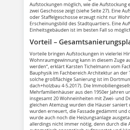
Aufstockungen möglich, wie die Aufstockung
zwei Geschosse zeigt (siehe Seite 27). Eine 
oder Staffelgeschosse erzeugt nicht nur Wo
Erscheinungsbild des Stadtquartiers. Eine Au
Einheitsgebäuden ist im besten Fall so möglic
Vorteil – Gesamtsanierungspl
Vorteile bringen Aufstockungen in vielerlei Hi
Wohnraumgewinnung kann in diesem Zuge auc
werden“, erklärt Karsten Tichelmann vom Fa
Bauphysik im Fachbereich Architektur an der 
solche großflächige Sanierung ist im Dortmun
dach+holzbau 4-5.2017). Die Immobiliengesell
Mehrfamilienhäuser aus den 1950er Jahren um
insgesamt 20 Wohneinheiten mit Zwei- und 
gleichen Atemzug wurden die Häuser saniert u
wurden erneuert, die Fassade gedämmt und d
wurde auch noch die Heizungsanlage ausgetaus
allerdings nicht immer nötig, denn durch di