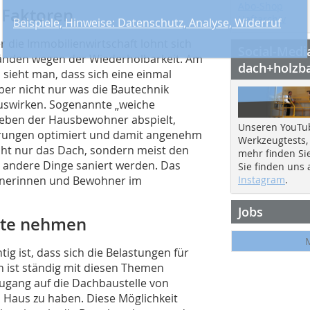
Abo-Shop
 Faktoren
Heftarchiv
die ­Immobilienwirtschaft lohnt sich
Social-Medi
tänden wegen der Wiederholbarkeit. Am
dach+holzb
 sieht man, dass sich eine einmal
 Aber nicht nur was die Bautechnik
 auswirken. Sogenannte „weiche
 Leben der Hausbewohner abspielt,
Unseren YouTu
erungen optimiert und damit angenehm
Werkzeugtests,
icht nur das Dach, sondern meist den
mehr finden Si
 andere Dinge saniert werden. Das
Sie finden uns
hnerinnen und Bewohner im
Instagram
.
Jobs
gste nehmen
g ist, dass sich die Belastungen für
 ist ständig mit diesen Themen
Zugang auf die Dachbaustelle von
 Haus zu haben. Diese Möglichkeit