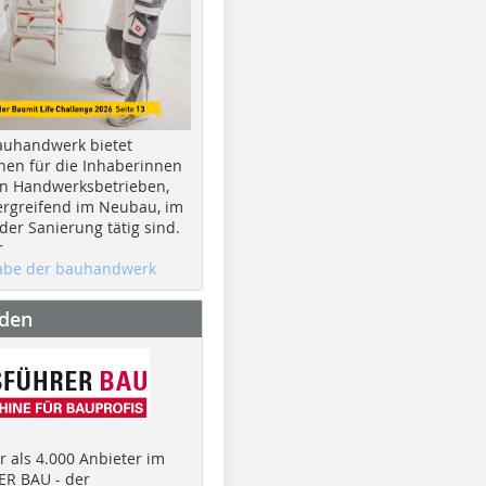
auhandwerk bietet
nen für die Inhaberinnen
n Handwerksbetrieben,
rgreifend im Neubau, im
er Sanierung tätig sind.
r
gabe der bauhandwerk
nden
 als 4.000 Anbieter im
R BAU - der