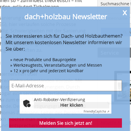
nen so – zumindest theoretisch – mit
Suchmaschine f
rden, erläutert Tichelmann.
lsanierung einfacher durchzusetzen als
Anti-Roboter-Verifizierung
, hier verlaufen solche Prozesse
Hier klicken
llig. Schwierigkeiten mit der Sanierung
Friendly
Captcha ⇗
A
k ergeben, schließlich wohnen während
Melden Sie sich jetzt an!
uch Mietminderungsansprüche kommen
ngesellschaften zu.
Service
Beispiele, Hinweise: Datenschutz, Analyse, Widerruf
n
unternehmen oder
eren Gebäudebeständen Vorteile. Mit
isses ergeben sich Synergien. Durch
ogar eine serielle Vorfertigung er­
via zum ersten Mal – außer bei den
urde. Der Vorfertigungsgrad betrug 50
 Thomas Zahlmann, Leiter des Bereichs
kten möchte man auch die
Aktuelle Ausga
und entsprechend verkleiden.
Mediadaten