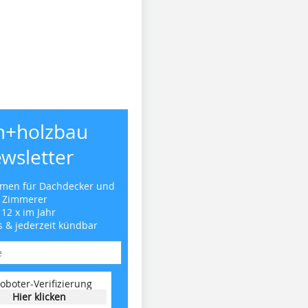
h+holzbau
wsletter
emen für Dachdecker und
Zimmerer
 12 x im Jahr
s & jederzeit kündbar
oboter-Verifizierung
Hier klicken