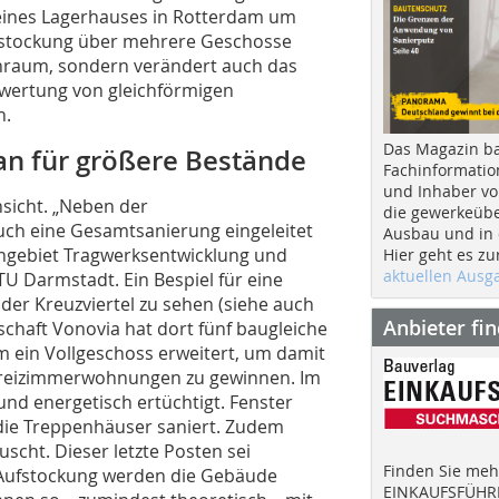
 eines Lagerhauses in Rotterdam um
Aufstockung über mehrere Geschosse
hnraum, sondern verändert auch das
fwertung von gleichförmigen
h.
Das Magazin b
an für größere Bestände
Fachinformatio
und Inhaber vo
nsicht. „Neben der
die gewerkeübe
x
h eine Gesamtsanierung eingeleitet
Ausbau und in d
dach+holzbau Newsletter
chgebiet Tragwerksentwicklung und
Hier geht es zu
aktuellen Aus
TU Darmstadt. Ein Bespiel für eine
der Kreuzviertel zu sehen (siehe auch
Anbieter fi
Sie interessieren sich für Dach- und Holzbauthemen?
schaft Vonovia hat dort fünf baugleiche
Mit unserem kostenlosen Newsletter informieren wir
 ein Vollgeschoss erweitert, um damit
Sie über:
Dreizimmerwohnungen zu gewinnen. Im
nd energetisch ertüchtigt. Fenster
» neue Produkte und Bauprojekte
ie Treppenhäuser saniert. Zudem
» Werkzeugtests, Veranstaltungen und Messen
cht. Dieser letzte Posten sei
» 12 x pro Jahr und jederzeit kündbar
Finden Sie mehr
e Aufstockung werden die Gebäude
EINKAUFSFÜHRE