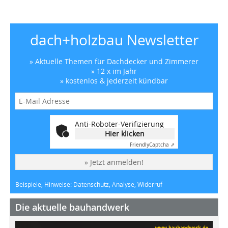
dach+holzbau Newsletter
» Aktuelle Themen für Dachdecker und Zimmerer
» 12 x im Jahr
» kostenlos & jederzeit kündbar
Anti-Roboter-Verifizierung
Hier klicken
Friendly
Captcha ⇗
» Jetzt anmelden!
Beispiele, Hinweise: Datenschutz, Analyse, Widerruf
Die aktuelle bauhandwerk