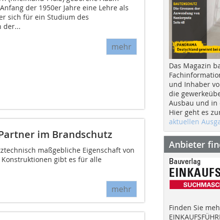
Anfang der 1950er Jahre eine Lehre als
er sich für ein Studium des
der...
mehr
Das Magazin b
Fachinformatio
und Inhaber vo
die gewerkeübe
Ausbau und in d
Hier geht es zu
aktuellen Aus
Partner im Brandschutz
Anbieter fi
tztechnisch maßgebliche Eigenschaft von
onstruktionen gibt es für alle
mehr
Finden Sie mehr
EINKAUFSFÜHRE