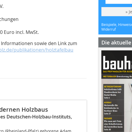
V.
» J
eichungen
Beispiele, Hinweis
Widerruf
 Euro incl. MwSt.
Die aktuell
e Informationen sowie den Link zum
lz.de/publikationen/holztafelbau
odernen Holzbaus
s Deutschen-Holzbau-Instituts,
ern (Rheinland-Pfalz) geborene Adam