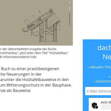
dac
r der überarbeiteten Ausgabe des Buchs
zrahmenbau", jetzt unter dem Titel "Holztafelbau"
Ne
ik: Informationsdienst Holz
» Aktuelle Th
 Buch zu einer praxisbezogenen
iche Neuerungen in der
»
darunter die Holztafelbauweise in den
» kostenlo
m Witterungsschutz in der Bauphase.
nze als Bauweise
Anti-R