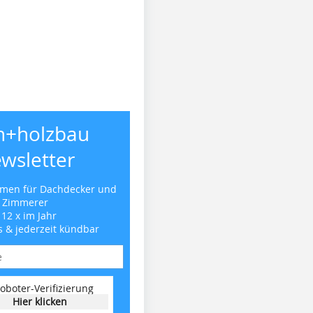
h+holzbau
wsletter
emen für Dachdecker und
Zimmerer
 12 x im Jahr
s & jederzeit kündbar
oboter-Verifizierung
Hier klicken