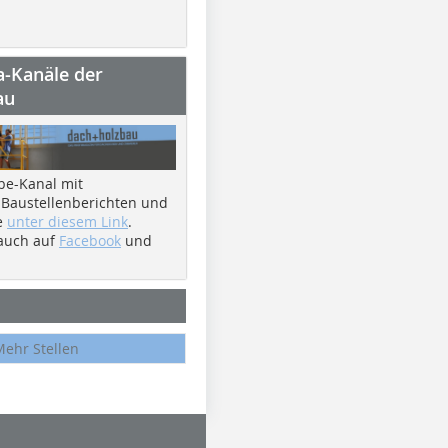
a-Kanäle der
au
be-Kanal mit
 Baustellenberichten und
e
unter diesem Link
.
 auch auf
Facebook
und
Mehr Stellen