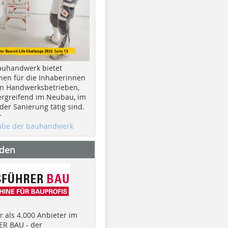
auhandwerk bietet
nen für die Inhaberinnen
n Handwerksbetrieben,
rgreifend im Neubau, im
er Sanierung tätig sind.
r
gabe der bauhandwerk
nden
 als 4.000 Anbieter im
R BAU - der