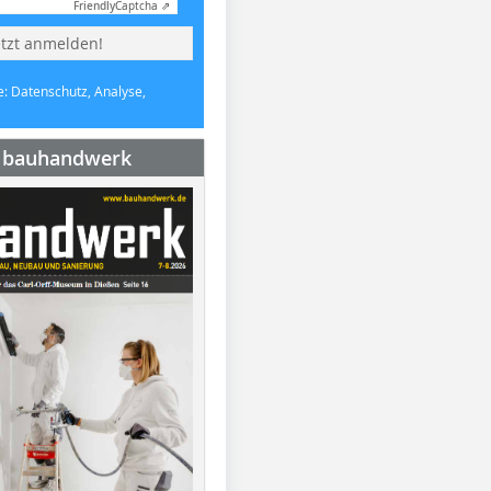
Friendly
Captcha ⇗
etzt anmelden!
e: Datenschutz, Analyse,
e bauhandwerk