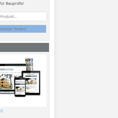
ür Bauprofis!
nbieter finden!
be