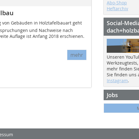
Abo-Shop
Heftarchiv
elbau
Social-Medi
g von Gebäuden in Holztafelbauart geht
dach+holzb
nspruchungen und Nachweise nach
weite Auflage ist Anfang 2018 erschienen.
mehr
Unseren YouTu
Werkzeugtests,
mehr finden Si
Sie finden uns
Instagram
.
Jobs
essum