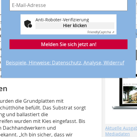
Suchmaschine f
 über der Substratschicht. So lässt die
Anti-Roboter-Verifizierung
stum einer extensiven Begrünung
Hier klicken
nen so trotz oder gerade mit
Friendly
Captcha ⇗
A
en Flächen gleichen versiegelte
rsatzlebensräume. Sie verbessern das
Melden Sie sich jetzt an!
einstaub und sind wertvolle
Service
lasten und die Abwassergebühren
 Dachbegrünung fast pflegefrei und
Beispiele, Hinweise: Datenschutz, Analyse, Widerruf
üssen, Sonneneinstrahlung und
Lebensdauer.
nen
urden die Grundplatten mit
chütthöhe befüllt. Das Substrat sorgt
 und ballastiert die
ifen wurden mit Kies eingefasst. Bis
en Dachhandwerkern und
Aktuelle Ausga
Mediadaten
kannt. „Ich bin sicher, dass wir