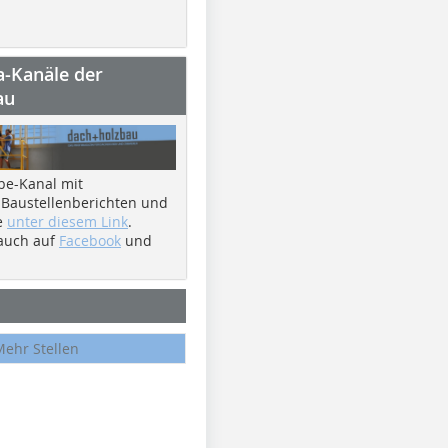
a-Kanäle der
au
be-Kanal mit
 Baustellenberichten und
e
unter diesem Link
.
 auch auf
Facebook
und
Mehr Stellen