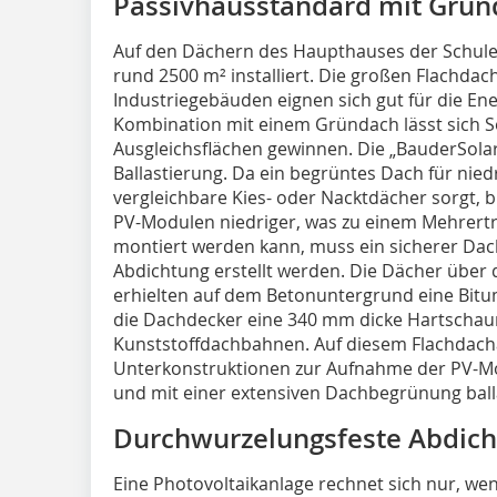
Passivhausstandard mit Grün
Auf den Dächern des Haupthauses der Schule
rund 2500 m² installiert. Die großen Flachdac
Industriegebäuden eignen sich gut für die En
Kombination mit einem Gründach lässt sich 
Ausgleichsflächen gewinnen. Die „BauderSolar
Ballastierung. Da ein begrüntes Dach für ni
vergleichbare Kies- oder Nacktdächer sorgt, 
PV-Modulen niedriger, was zu einem Mehrertra
montiert werden kann, muss ein sicherer Dac
Abdichtung erstellt werden. Die Dächer übe
erhielten auf dem Betonuntergrund eine Bit
die Dachdecker eine 340 mm dicke Hartsch
Kunststoffdachbahnen. Auf diesem Flachdac
Unterkonstruktionen zur Aufnahme der PV-Mo
und mit einer extensiven Dachbegrünung balla
Durchwurzelungsfeste Abdic
Eine Photovoltaikanlage rechnet sich nur, w