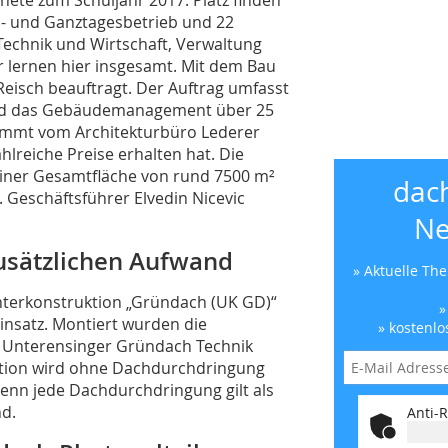
l- und Ganztagesbetrieb und 22
Technik und Wirtschaft, Verwaltung
r lernen hier insgesamt. Mit dem Bau
eisch beauftragt. Der Auftrag umfasst
nd das Gebäudemanagement über 25
stammt vom Architekturbüro Lederer
ahlreiche Preise erhalten hat. Die
einer Gesamtfläche von rund 7500 m²
dac
Geschäftsführer Elvedin Nicevic
Ne
usätzlichen Aufwand
» Aktuelle Th
terkonstruktion „Gründach (UK GD)“
»
insatz. Montiert wurden die
» kostenlo
 Unterensinger Gründach Technik
ktion wird ohne Dachdurchdringung
Denn jede Dachdurchdringung gilt als
nd.
Anti-R