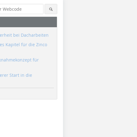
erheit bei Dacharbeiten
s Kapitel für die Zinco
knahmekonzept für
erer Start in die
Foto: Bauder
Foto: Bauder
Foto: Bau