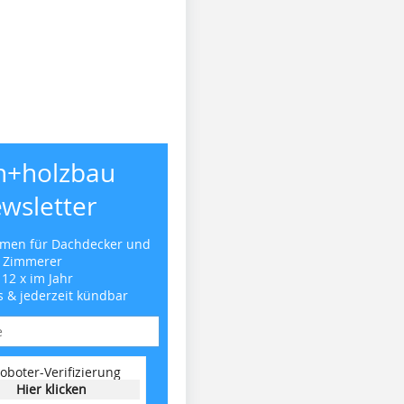
h+holzbau
wsletter
emen für Dachdecker und
Zimmerer
 12 x im Jahr
s & jederzeit kündbar
oboter-Verifizierung
Hier klicken