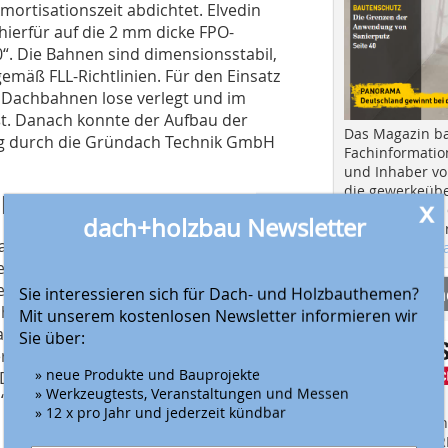
mortisationszeit abdichtet. Elvedin
hierfür auf die 2 mm dicke FPO-
. Die Bahnen sind dimensionsstabil,
emäß FLL-Richtlinien. Für den Einsatz
 Dachbahnen lose verlegt und im
t. Danach konnte der Aufbau der
Das Magazin b
ng durch die Gründach Technik GmbH
Fachinformatio
und Inhaber vo
die gewerkeübe
ktion
x
Ausbau und in d
dach+holzbau Newsletter
Hier geht es zu
achabdichtung mit der lose verlegten
aktuellen Aus
echanische Beschädigung. Anhand der
r-Solarabteilung begannen sie dann
Anbieter fi
Sie interessieren sich für Dach- und Holzbauthemen?
hnikers mit dem Aufbau der Solar-
Mit unserem kostenlosen Newsletter informieren wir
austelle durch Bauder war sehr gut.
Sie über:
 Unterkonstruktion sind
» neue Produkte und Bauprojekte
 GDT-Geschäftsführer und Projektleiter
» Werkzeugtests, Veranstaltungen und Messen
D“ kann nahezu jedes gerahmte
» 12 x pro Jahr und jederzeit kündbar
Finden Sie mehr
EINKAUFSFÜHRE