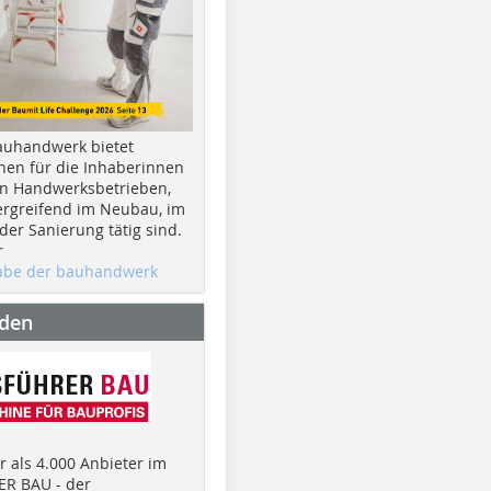
auhandwerk bietet
nen für die Inhaberinnen
n Handwerksbetrieben,
rgreifend im Neubau, im
er Sanierung tätig sind.
r
gabe der bauhandwerk
nden
 als 4.000 Anbieter im
R BAU - der