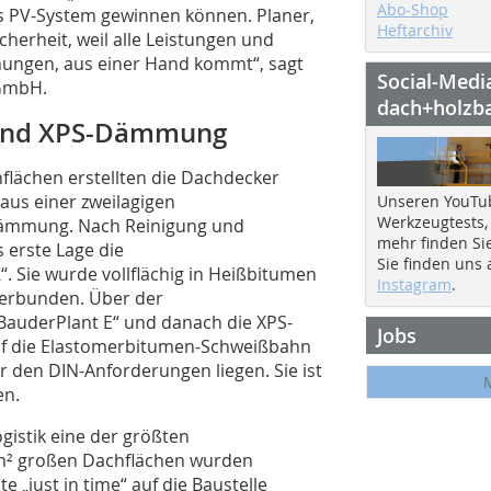
Abo-Shop
 PV-System gewinnen können. Planer,
Heftarchiv
erheit, weil alle Leistungen und
nungen, aus einer Hand kommt“, sagt
Social-Medi
 GmbH.
dach+holzb
und XPS-Dämmung
flächen erstellten die Dachdecker
us einer zweilagigen
Unseren YouTu
Werkzeugtests,
ämmung. Nach Reinigung und
mehr finden Si
 erste Lage die
Sie finden uns
Sie wurde vollflächig in Heißbitumen
Instagram
.
verbunden. Über der
auderPlant E“ und danach die XPS-
Jobs
uf die Elastomerbitumen-Schweißbahn
r den DIN-Anforderungen liegen. Sie ist
en.
gistik eine der größten
 m² großen Dachflächen wurden
 „just in time“ auf die Baustelle