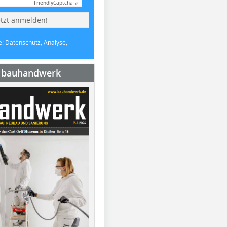
Friendly
Captcha ⇗
etzt anmelden!
e: Datenschutz, Analyse,
e bauhandwerk