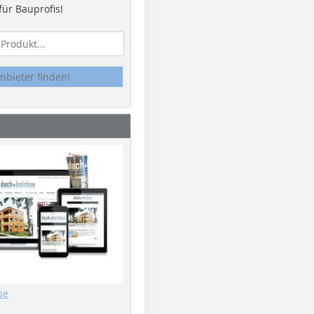
ür Bauprofis!
nbieter finden!
be