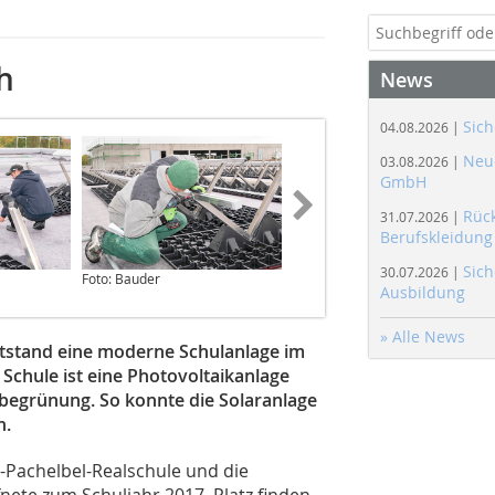
h
News
Sich
04.08.2026 |
Neue
03.08.2026 |
GmbH
Rüc
31.07.2026 |
Berufskleidung
Sich
30.07.2026 |
Foto: Bauder
Foto: Bauder
Ausbildung
» Alle News
tstand eine moderne Schulanlage im
chule ist eine Photovoltaikanlage
achbegrünung. So konnte die Solaranlage
n.
-Pachelbel-Realschule und die
fnete zum Schuljahr 2017. Platz finden