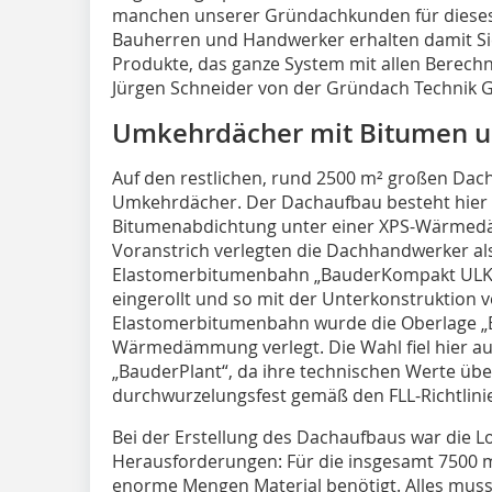
manchen unserer Gründachkunden für dieses
Bauherren und Handwerker erhalten damit Sich
Produkte, das ganze System mit allen Berech
Jürgen Schneider von der Gründach Technik
Umkehrdächer mit Bitumen 
Auf den restlichen, rund 2500 m² großen Dach
Umkehrdächer. Der Dachaufbau besteht hier a
Bitumenabdichtung unter einer XPS-Wärmed
Voranstrich verlegten die Dachhandwerker als
Elastomerbitumenbahn „BauderKompakt ULK“. 
eingerollt und so mit der Unterkonstruktion 
Elastomerbitumenbahn wurde die Oberlage „B
Wärmedämmung verlegt. Die Wahl fiel hier a
„BauderPlant“, da ihre technischen Werte übe
durchwurzelungsfest gemäß den FLL-Richtlini
Bei der Erstellung des Dachaufbaus war die Lo
Herausforderungen: Für die insgesamt 7500
enorme Mengen Material benötigt. Alles musste