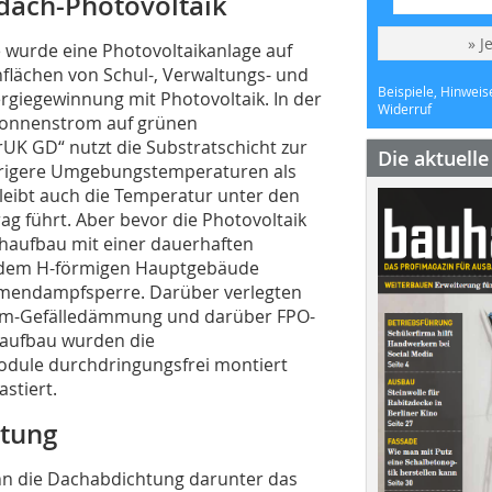
dach-Photovoltaik
» J
 wurde eine Photovoltaikanlage auf
hflächen von Schul-, Verwaltungs- und
Beispiele, Hinweis
ergiegewinnung mit Photovoltaik. In der
Widerruf
Sonnenstrom auf grünen
UK GD“ nutzt die Substratschicht zur
Die aktuell
edrigere Umgebungstemperaturen als
bleibt auch die Temperatur unter den
g führt. Aber bevor die Photovoltaik
haufbau mit einer dauerhaften
r dem H-förmigen Hauptgebäude
umendampfsperre. Darüber verlegten
aum-Gefälledämmung und darüber FPO-
haufbau wurden die
dule durchdringungsfrei montiert
stiert.
htung
enn die Dachabdichtung darunter das