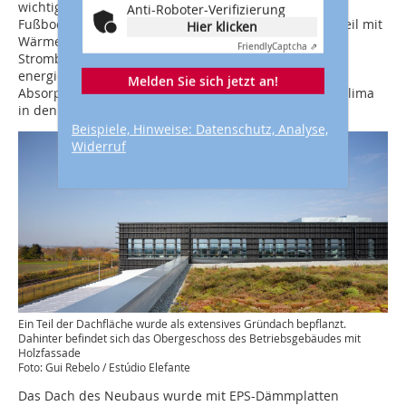
wichtige Rolle. Ein Blockheizkraftwerk versorgt die
Anti-Roboter-Verifizierung
Fußbodenheizung im Werksgebäude sowie den Büroteil mit
Hier klicken
Wärme. Außerdem deckt es einen Großteil des
Friendly
Captcha ⇗
Strombedarfs des Gebäudes ab, das nach Niedrig-
energiestandard gedämmt ist. Im Sommer sorgt die
Melden Sie sich jetzt an!
Absorptionskältemaschine für ein angenehm kühles Klima
in den Räumen.
Beispiele, Hinweise: Datenschutz, Analyse,
Widerruf
Ein Teil der Dachfläche wurde als extensives Gründach bepflanzt.
Dahinter befindet sich das Obergeschoss des Betriebsgebäudes mit
Holzfassade
Foto: Gui Rebelo / Estúdio Elefante
Das Dach des Neubaus wurde mit EPS-Dämmplatten