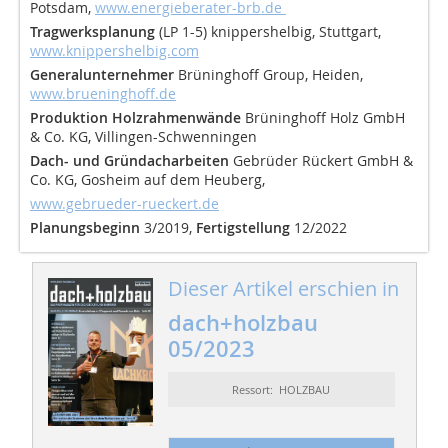
Potsdam,
www.energieberater-brb.de
Tragwerksplanung
(LP 1-5) knippershelbig, Stuttgart,
www.knippershelbig.com
Generalunternehmer
Brüninghoff Group, Heiden,
www.brueninghoff.de
Produktion Holzrahmenwände
Brüninghoff Holz GmbH
& Co. KG, Villingen-Schwenningen
Dach- und Gründacharbeiten
Gebrüder Rückert GmbH &
Co. KG, Gosheim auf dem Heuberg,
www.gebrueder-rueckert.de
Planungsbeginn
3/2019,
Fertigstellung
12/2022
Dieser Artikel erschien in
dach+holzbau
05/2023
Ressort: HOLZBAU