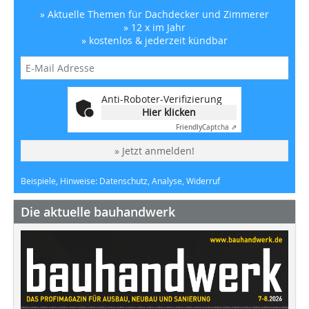
» Aktuelle Themen für Dachdecker und Zimmerer
» 12 x im Jahr
» kostenlos & jederzeit kündbar
Anti-Roboter-Verifizierung
Hier klicken
Friendly
Captcha ⇗
» Jetzt anmelden!
Beispiele, Hinweise: Datenschutz, Analyse, Widerruf
Die aktuelle bauhandwerk