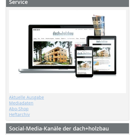
Service
Aktuelle Ausgabe
Mediadaten
Abo-Shop
Heftarchiv
Social-Media-Kanäle der dach+holzbau