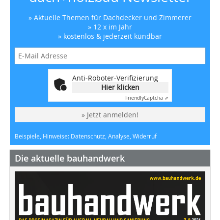
» Aktuelle Themen für Dachdecker und Zimmerer
» 12 x im Jahr
» kostenlos & jederzeit kündbar
Anti-Roboter-Verifizierung
Hier klicken
Friendly
Captcha ⇗
» Jetzt anmelden!
Beispiele, Hinweise: Datenschutz, Analyse, Widerruf
Die aktuelle bauhandwerk