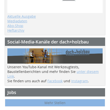
Aktuelle Ausgabe
Mediadaten
Abo-Shop
Heftarchiv
Social-Media-Kanäle der dach+holzbau
Unseren YouTube-Kanal mit Werkzeugtests,
Baustellenberichten und mehr finden Sie
unter diesem
Link
.
Sie finden uns auch auf
Facebook
und
Instagram
.
Jobs
Mehr Stellen