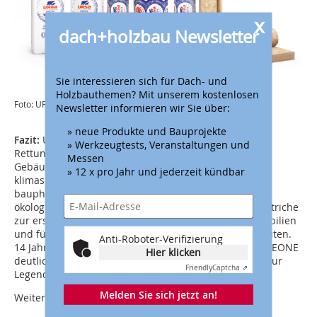
x
dach+holzbau Newsletter
Sie interessieren sich für Dach- und
Holzbauthemen? Mit unserem kostenlosen
Foto: URSA Deutschland GmbH
Newsletter informieren wir Sie über:
» neue Produkte und Bauprojekte
Fazit:
URSA PUREONE beteiligt sich Tag für Tag an der
» Werkzeugtests, Veranstaltungen und
Rettung des Klimas. Es senkt den Energiebedarf von
Messen
Gebäuden immens und vermindert dadurch
» 12 x pro Jahr und jederzeit kündbar
klimaschädliche CO
-Emissionen. Die Summe seiner
2
bauphysikalischen, gesundheitsrelevanten und
ökologischen Vorteile macht den Dämmstoff ohne Abstriche
zur ersten Wahl für die Sanierung von Bestandsimmobilien
und für die nachhaltige Gebäudeplanung von Neubauten.
Anti-Roboter-Verifizierung
14 Jahre nach seiner Markteinführung zeigt URSA PUREONE
Hier klicken
deutlich, dass Erfahrung und Erfolg wichtig sind, um zur
Friendly
Captcha ⇗
Legende zu werden.
Melden Sie sich jetzt an!
Weitere Informationen:
www.klimaretter.world