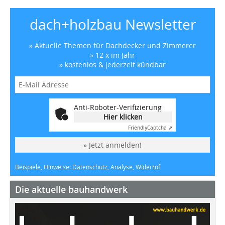
dach+holzbau Newsletter
» Aktuelle Themen für Dachdecker und Zimmerer
» 12 x im Jahr
» kostenlos & jederzeit kündbar
Anti-Roboter-Verifizierung
Hier klicken
Friendly
Captcha ⇗
» Jetzt anmelden!
Beispiele, Hinweise: Datenschutz, Analyse, Widerruf
Die aktuelle bauhandwerk