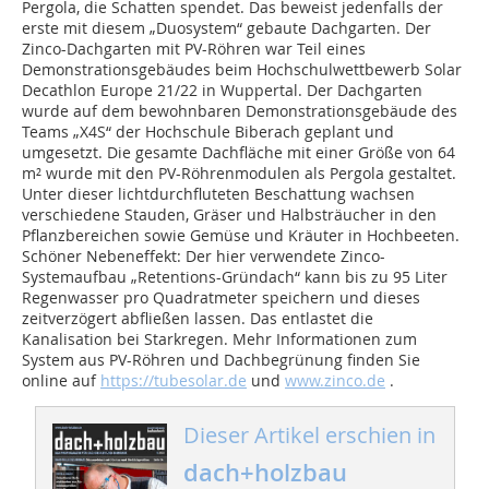
Pergola, die Schatten spendet. Das beweist jedenfalls der
erste mit diesem „Duosystem“ gebaute Dachgarten. Der
Zinco-Dachgarten mit PV-Röhren war Teil eines
Demonstrationsgebäudes beim Hochschulwettbewerb Solar
Decathlon Europe 21/22 in Wuppertal. Der Dachgarten
wurde auf dem bewohnbaren Demonstrationsgebäude des
Teams „X4S“ der Hochschule Biberach geplant und
umgesetzt. Die gesamte Dachfläche mit einer Größe von 64
m² wurde mit den PV-Röhrenmo­dulen als Pergola gestaltet.
Unter dieser lichtdurchfluteten Beschattung wachsen
verschiedene Stauden, Gräser und Halbsträucher in den
Pflanzbereichen sowie Gemüse und Kräuter in Hochbeeten.
Schöner Nebeneffekt: Der hier verwendete Zinco-
Systemaufbau „Retentions-Gründach“ kann bis zu 95 Liter
Regenwasser pro Quadratmeter speichern und dieses
zeitverzögert abfließen lassen. Das entlastet die
Kanalisation bei Starkregen. Mehr Informationen zum
System aus PV-Röhren und Dachbegrünung finden Sie
online auf
https://tubesolar.de
und
www.zinco.de
.
Dieser Artikel erschien in
dach+holzbau