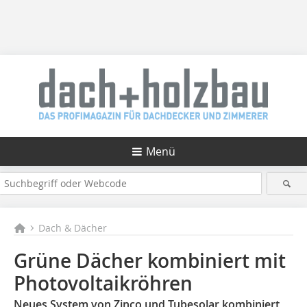
Menü
Dach & Dächer
Grüne Dächer kombiniert mit
Photovoltaikröhren
Neues System von Zinco und Tubesolar kombiniert