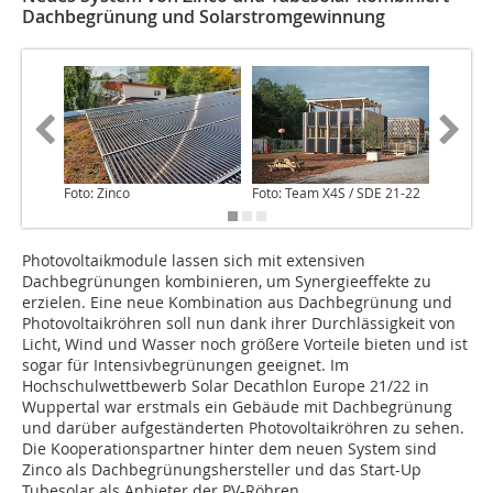
Dachbegrünung und Solarstromgewinnung
Foto: Zinco
Foto: Team X4S / SDE 21-22
Foto: Te
Photovoltaikmodule lassen sich mit extensiven
Dachbegrünungen kombinieren, um Synergieeffekte zu
erzielen. Eine neue Kombination aus Dachbegrünung und
Photovoltaikröhren soll nun dank ihrer Durchlässigkeit von
Licht, Wind und Wasser noch größere Vorteile bieten und ist
sogar für Intensivbegrünungen geeignet. Im
Hochschulwettbewerb Solar Decathlon Europe 21/22 in
Wuppertal war erstmals ein Gebäude mit Dachbegrünung
und darüber aufgeständerten Photovoltaikröhren zu sehen.
Die Kooperationspartner hinter dem neuen System sind
Zinco als Dachbegrünungshersteller und das Start-Up
Tubesolar als Anbieter der PV-Röhren.