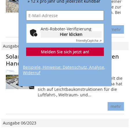
» 12 x pro Jahr und jederzeit kündbar
Abdichtung aus Bitumenbahnen und einer
darüber verlegten Kiesschüttung sollte zur
Solarstromgewinnung genutzt werden. Bei
der...
Anti-Roboter-Verifizierung
mehr
Hier klicken
Friendly
Captcha ⇗
Ausgabe 10-11/2017
Melden Sie sich jetzt an!
Solar-Unterkonstruktionen mit wenigen
Handgriffen montiert
Beispiele, Hinweise: Datenschutz, Analyse,
Widerruf
Der Standort der Heggemann AG am
Flughafen Paderborn/Lippstadt spiegelt die
Ausrichtung der Firma wider: Die Firma hat
sich auf Leichtbaukonstruktionen für die
Luftfahrt-, Weltraum- und...
mehr
Ausgabe 06/2023