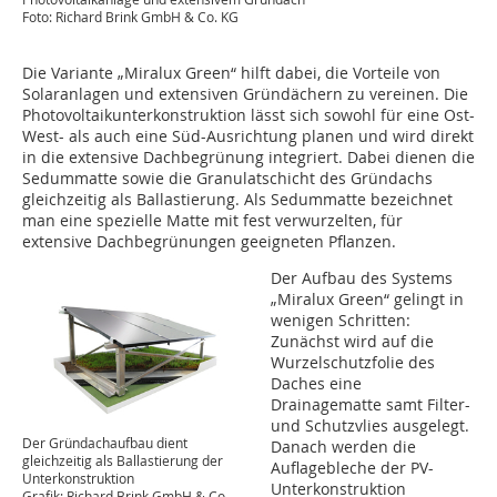
Foto: Richard Brink GmbH & Co. KG
Die Variante „Miralux Green“ hilft dabei, die Vorteile von
Solaranlagen und extensiven Gründächern zu vereinen. Die
Photovoltaikunterkonstruktion lässt sich sowohl für eine Ost-
West- als auch eine Süd-Ausrichtung planen und wird direkt
in die extensive Dachbegrünung integriert. Dabei dienen die
Sedummatte sowie die Granulatschicht des Gründachs
gleichzeitig als Ballastierung. Als Sedummatte bezeichnet
man eine spezielle Matte mit fest verwurzelten, für
extensive Dachbegrünungen geeigneten Pflanzen.
Der Aufbau des Systems
„Miralux Green“ gelingt in
wenigen Schritten:
Zunächst wird auf die
Wurzelschutzfolie des
Daches eine
Drainagematte samt Filter-
und Schutzvlies ausgelegt.
Der Gründachaufbau dient
Danach werden die
gleichzeitig als Ballastierung der
Auflagebleche der PV-
Unterkonstruktion
Unterkonstruktion
Grafik: Richard Brink GmbH & Co.