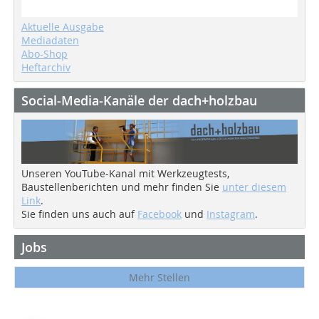
Aktuelle Ausgabe
Mediadaten
Abo-Shop
Heftarchiv
Social-Media-Kanäle der dach+holzbau
Unseren YouTube-Kanal mit Werkzeugtests,
Baustellenberichten und mehr finden Sie
unter diesem
Link
.
Sie finden uns auch auf
Facebook
und
Instagram
.
Jobs
Mehr Stellen