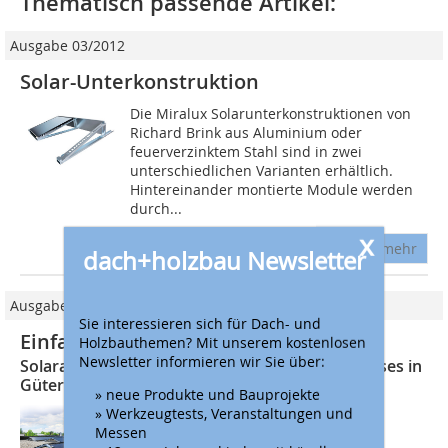
Thematisch passende Artikel:
Ausgabe 03/2012
Solar-Unterkonstruktion
Die Miralux Solarunterkonstruktionen von
Richard Brink aus Aluminium oder
feuerverzinktem Stahl sind in zwei
unterschiedlichen Varianten erhältlich.
Hintereinander montierte Module werden
durch...
x
mehr
dach+holzbau Newsletter
Ausgabe 04/2024
Sie interessieren sich für Dach- und
Einfache Montage und saubere Optik
Holzbauthemen? Mit unserem kostenlosen
Newsletter informieren wir Sie über:
Solaranlage auf dem Flachdach eines Wohnhauses in
Gütersloh installiert
» neue Produkte und Bauprojekte
» Werkzeugtests, Veranstaltungen und
Das Flachdach eines Wohnhauses in
Messen
Gütersloh mit einer bestehenden