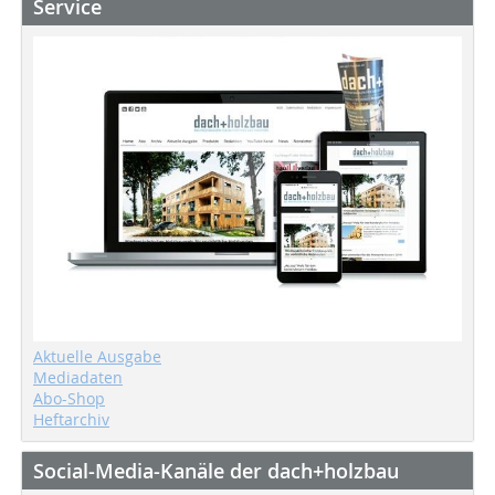
Service
Aktuelle Ausgabe
Mediadaten
Abo-Shop
Heftarchiv
Social-Media-Kanäle der dach+holzbau