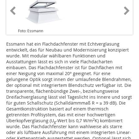
Foto: Essmann
Essmann hat ein Flachdachfenster mit Echtverglasung
entwickelt, das für Neubau und Modernisierung konzipiert
wurde. Mit modular wählbaren Funktionen und
Ausstattungen lässt es sich in viele Flachdacharten
einbauen. Das Flachdachfenster ist für Dachflächen mit
einer Neigung von maximal 20° geeignet. Für eine
gelungene Optik sorgt innen der umlaufende Blendrahmen,
der optional mit integriertem Blendschutz verfügbar ist. Die
transparente, flächenbündige Zwei-, beziehungsweise
Dreifachverglasung lässt viel Tageslicht ins Innere und sorgt
für guten Schallschutz (Schalldämmmaß R = ≥ 39 dB). Die
Gesamtkonstruktion basiert auf einem thermisch
getrennten Profilsystem, das mit einer hochwertigen
2
Überkopfverglasung (U
-Wert bis 0,7 W/m
K) kombiniert
g
wurde. Das Flachdachfenster kann wahlweise als starre
oder als lüftbare Ausführung mit einem integrierten Linear-
oder Kettenantrieb ausgestattet werden. Optional lässt sich