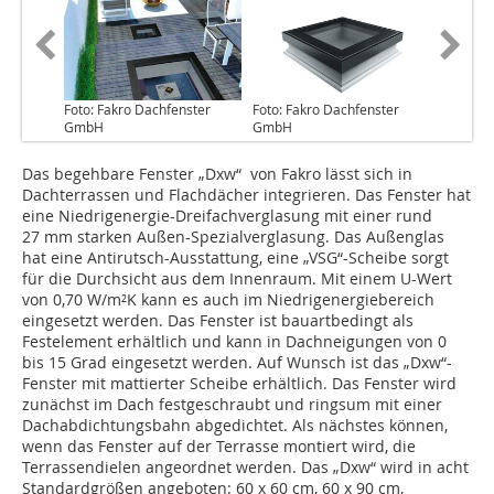
Foto: Fakro Dachfenster
Foto: Fakro Dachfenster
GmbH
GmbH
Das begehbare Fenster „Dxw“ von Fakro lässt sich in
Dachterrassen und Flachdächer integrieren. Das Fenster hat
eine Niedrigenergie-Dreifachverglasung mit ­einer rund
27 mm starken Außen-Spezialverglasung. Das Au­­­­­­ßenglas
hat eine Antirutsch-Ausstattung, eine „VSG“-Scheibe sorgt
für die Durchsicht aus dem Innenraum. Mit einem U-Wert
von 0,70 W/m²K kann es auch im Niedrigenergiebereich
eingesetzt werden. Das Fenster ist bauartbedingt als
Festelement erhältlich und kann in Dachneigungen von 0
bis 15 Grad eingesetzt werden. Auf Wunsch ist das „Dxw“-
Fenster mit mattierter Scheibe erhältlich. Das Fenster wird
zunächst im Dach festgeschraubt und ringsum mit einer
Dachabdichtungsbahn abgedichtet. Als nächstes können,
wenn das Fenster auf der Terrasse montiert wird, die
Terrassendielen angeordnet werden. Das „Dxw“ wird in acht
Standardgrößen angeboten: 60 x 60 cm, 60 x 90 cm,