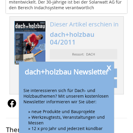
mitentwickelt. Der 30-jährige ist bei der Solarwatt AG für
den Bereich Indachsysteme verantwortlich
Dieser Artikel erschien in
dach+holzbau
04/2011
Ressort: DACH
x
dach+holzbau Newsletter
Abonnement
Inhaltsverzeichnis
Sie interessieren sich für Dach- und
Holzbauthemen? Mit unserem kostenlosen
Newsletter informieren wir Sie über:
» neue Produkte und Bauprojekte
» Werkzeugtests, Veranstaltungen und
Messen
Thematisch passende Artikel:
» 12 x pro Jahr und jederzeit kündbar