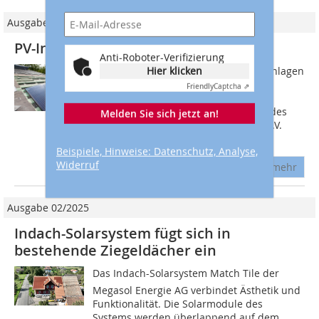
Ausgabe 1-2/2013
PV-Installation am Bildungszentrum
Anti-Roboter-Verifizierung
Hier klicken
Vor kurzem wurden zwei Solarstromanlagen
auf einem Dach im sächsischen Bad
Friendly
Captcha ⇗
Schlema montiert. Das Gebäudedach
gehört zum Landesbildungszentrum des
Melden Sie sich jetzt an!
Sächsischen Dachdeckerhandwerks e.V.
(LBZ). Dabei...
Beispiele, Hinweise: Datenschutz, Analyse,
Widerruf
mehr
Ausgabe 02/2025
Indach-Solarsystem fügt sich in
bestehende Ziegeldächer ein
Das Indach-Solarsystem Match Tile der
Megasol Energie AG verbindet Ästhetik und
Funktionalität. Die Solarmodule des
Systems werden überlappend auf dem