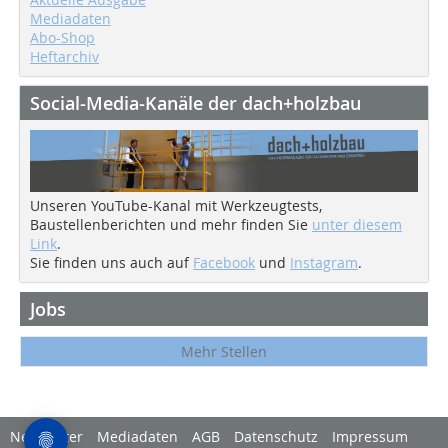
Mediadaten
Abo-Shop
Heftarchiv
Social-Media-Kanäle der dach+holzbau
Unseren YouTube-Kanal mit Werkzeugtests,
Baustellenberichten und mehr finden Sie
unter diesem
Link
.
Sie finden uns auch auf
Facebook
und
Instagram
.
Jobs
Mehr Stellen
Newsletter
Mediadaten
AGB
Datenschutz
Impressum