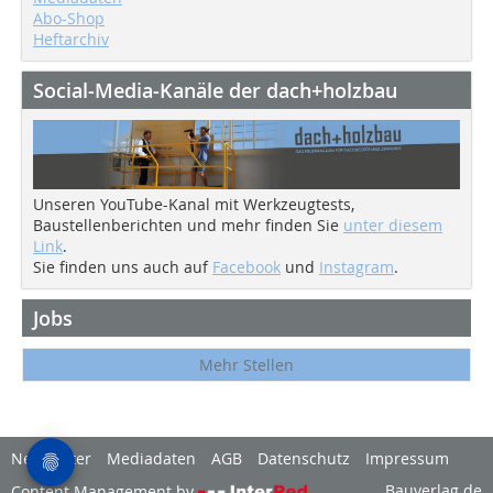
Abo-Shop
Heftarchiv
Social-Media-Kanäle der dach+holzbau
Unseren YouTube-Kanal mit Werkzeugtests,
Baustellenberichten und mehr finden Sie
unter diesem
Link
.
Sie finden uns auch auf
Facebook
und
Instagram
.
Jobs
Mehr Stellen
Newsletter
Mediadaten
AGB
Datenschutz
Impressum
Bauverlag.de
Content Management by