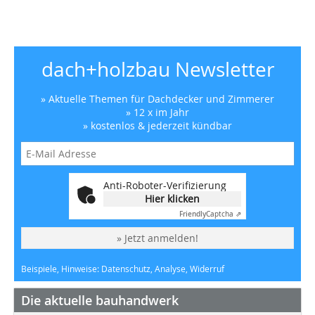
dach+holzbau Newsletter
» Aktuelle Themen für Dachdecker und Zimmerer
» 12 x im Jahr
» kostenlos & jederzeit kündbar
Anti-Roboter-Verifizierung
Hier klicken
Friendly
Captcha ⇗
» Jetzt anmelden!
Beispiele, Hinweise: Datenschutz, Analyse, Widerruf
Die aktuelle bauhandwerk