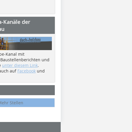
a-Kanäle der
au
be-Kanal mit
 Baustellenberichten und
e
unter diesem Link
.
 auch auf
Facebook
und
Mehr Stellen