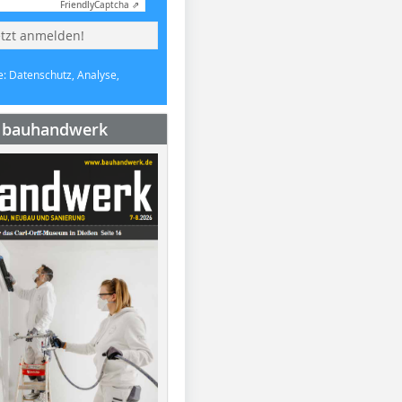
Friendly
Captcha ⇗
etzt anmelden!
e: Datenschutz, Analyse,
e bauhandwerk