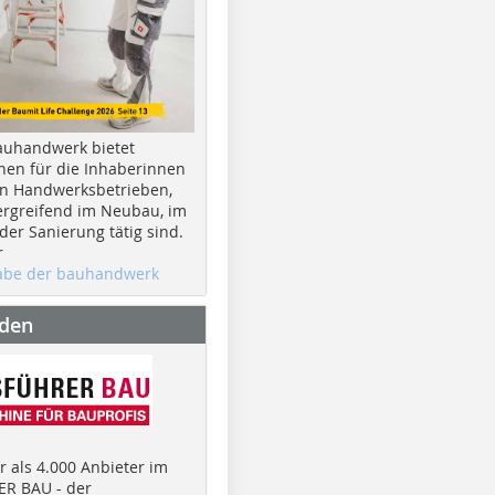
auhandwerk bietet
nen für die Inhaberinnen
n Handwerksbetrieben,
rgreifend im Neubau, im
er Sanierung tätig sind.
r
gabe der bauhandwerk
nden
 als 4.000 Anbieter im
R BAU - der