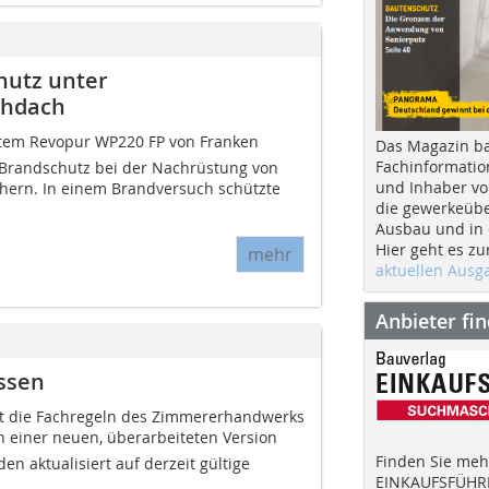
hutz unter
chdach
stem Revopur WP220 FP von Franken
Das Magazin b
Fachinformatio
 Brandschutz bei der Nachrüstung von
und Inhaber vo
hern. In einem Brandversuch schützte
die gewerkeübe
Ausbau und in d
Hier geht es zu
mehr
aktuellen Aus
Anbieter fi
ssen
t die Fachregeln des Zimmererhandwerks
in einer neuen, überarbeiteten Version
Finden Sie mehr
n aktualisiert auf derzeit gültige
EINKAUFSFÜHRE