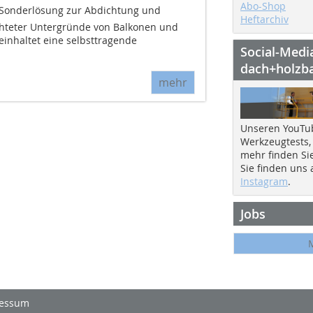
Abo-Shop
ine Sonderlösung zur Abdichtung und
Heftarchiv
hteter Untergründe von Balkonen und
einhaltet eine selbsttragende
Social-Medi
.
dach+holzb
mehr
Unseren YouTu
Werkzeugtests,
mehr finden Si
Sie finden uns
Instagram
.
Jobs
essum