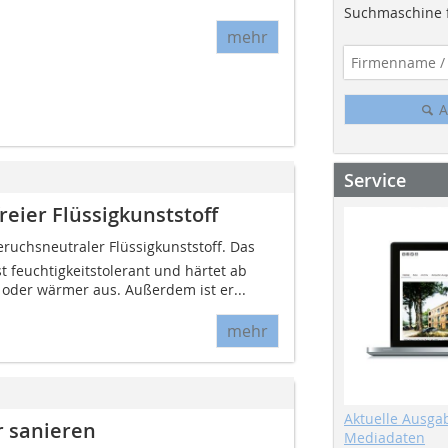
Suchmaschine f
mehr
A
Service
eier Flüssigkunststoff
geruchsneutraler Flüssigkunststoff. Das
st feuchtigkeitstolerant und härtet ab
oder wärmer aus. Außerdem ist er...
mehr
Aktuelle Ausga
r sanieren
Mediadaten