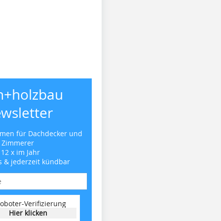
h+holzbau
wsletter
emen für Dachdecker und
Zimmerer
 12 x im Jahr
s & jederzeit kündbar
oboter-Verifizierung
Hier klicken