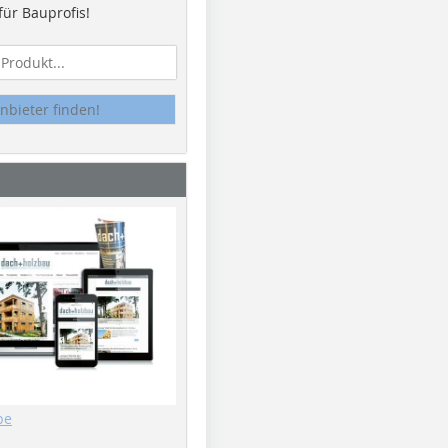
ür Bauprofis!
nbieter finden!
be