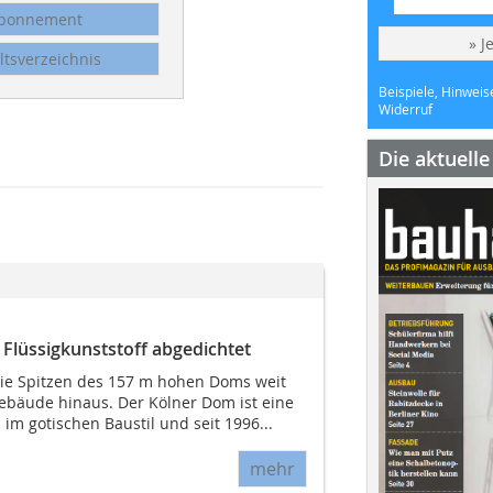
bonnement
» J
ltsverzeichnis
Beispiele, Hinweis
Widerruf
Die aktuell
Flüssigkunststoff abgedichtet
ie Spitzen des 157 m hohen Doms weit
bäude hinaus. Der Kölner Dom ist eine
im gotischen Baustil und seit 1996...
mehr