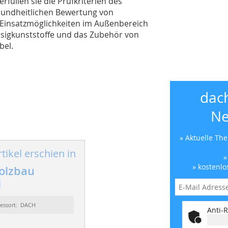
füllen sie die Prüfkriterien des
undheitlichen Bewertung von
 Einsatzmöglichkeiten im Außenbereich
üssigkunststoffe und das Zubehör von
bel.
dac
Ne
» Aktuelle Th
tikel erschien in
»
» kostenlo
olzbau
1
essort: DACH
Anti-R