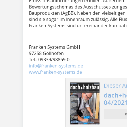
Emissionsanforderungen erfüllen. Außerdem er
Bewertungsschemas des Ausschusses zur ges
Bauprodukten (AgBB). Neben den vielseitigen
sind sie sogar im Innenraum zulässig. Alle Fl
Franken-Systems sind untereinander kompati
Franken Systems GmbH
97258 Gollhofen
Tel.: 09339/98869-0
info@franken-systems.de
www.franken-systems.de
Dieser Ar
dach+h
04/202
R