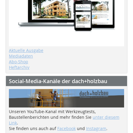
Aktuelle Ausgabe
Mediadaten
Abo-Shop
Heftarchiv
Social-Media-Kanäle der dach+holzbau
Unseren YouTube-Kanal mit Werkzeugtests,
Baustellenberichten und mehr finden Sie
unter diesem
Link
.
Sie finden uns auch auf
Facebook
und
Instagram
.