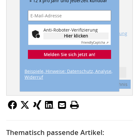
» 12 x pro Jahr und jederzeit kündbar
HOLZBAU
Tragwerk aus
verschraubten Bohlen und
Brettschichtholz
Anti-Roboter-Verifizierung
METALLDACH
Schaumglasdämmung
Hier klicken
für unbelüftete Metalldächer
Friendly
Captcha ⇗
Melden Sie sich jetzt an!
Beispiele, Hinweise: Datenschutz, Analyse,
Ressort: DACH
Widerruf
Abonnement
Inhaltsverzeichnis
Thematisch passende Artikel: