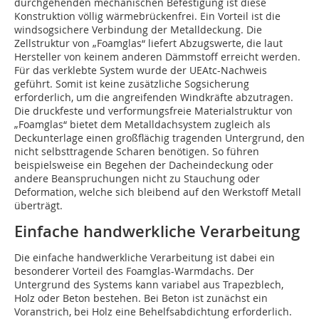
durchgehenden mechanischen Befestigung ist diese
Konstruktion völlig wärmebrückenfrei. Ein Vorteil ist die
windsogsichere Verbindung der Metalldeckung. Die
Zellstruktur von „Foamglas“ liefert Abzugswerte, die laut
Hersteller von keinem anderen Dämmstoff erreicht werden.
Für das verklebte System wurde der UEAtc-Nachweis
geführt. Somit ist keine zusätzliche Sogsicherung
erforderlich, um die angreifenden Windkräfte abzutragen.
Die druckfeste und verformungsfreie Materialstruktur von
„Foamglas“ bietet dem Metalldachsystem zugleich als
Deckunterlage einen großflächig tragenden Untergrund, den
nicht selbsttragende Scharen benötigen. So führen
beispielsweise ein Begehen der Dacheindeckung oder
andere Beanspruchungen nicht zu Stauchung oder
Deformation, welche sich bleibend auf den Werkstoff Metall
überträgt.
Einfache handwerkliche Verarbeitung
Die einfache handwerkliche Verarbeitung ist dabei ein
besonderer Vorteil des Foamglas-Warmdachs. Der
Untergrund des Systems kann variabel aus Trapezblech,
Holz oder Beton bestehen. Bei Beton ist zunächst ein
Voranstrich, bei Holz eine Behelfsabdichtung erforderlich.