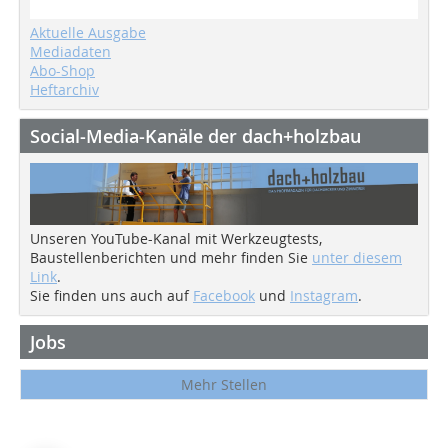
Aktuelle Ausgabe
Mediadaten
Abo-Shop
Heftarchiv
Social-Media-Kanäle der dach+holzbau
Unseren YouTube-Kanal mit Werkzeugtests,
Baustellenberichten und mehr finden Sie
unter diesem
Link
.
Sie finden uns auch auf
Facebook
und
Instagram
.
Jobs
Mehr Stellen