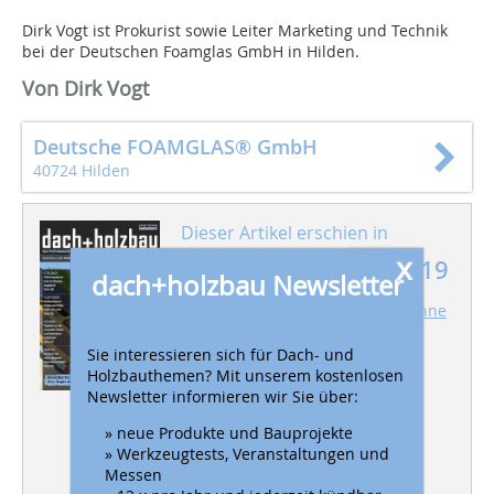
Dirk Vogt ist Prokurist sowie Leiter Marketing und Technik
bei der Deutschen Foamglas GmbH in Hilden.
Von Dirk Vogt
Deutsche FOAMGLAS® GmbH
40724 Hilden
Dieser Artikel erschien in
x
dach+holzbau 06/2019
dach+holzbau Newsletter
HOLZBAU
Akku-Streifennagler ohne
Gas und Schlauch
Sie interessieren sich für Dach- und
Holzbauthemen? Mit unserem kostenlosen
Newsletter informieren wir Sie über:
DACH
Bauwagen aus Holz
abgedichtet mit EPDM
» neue Produkte und Bauprojekte
» Werkzeugtests, Veranstaltungen und
Messen