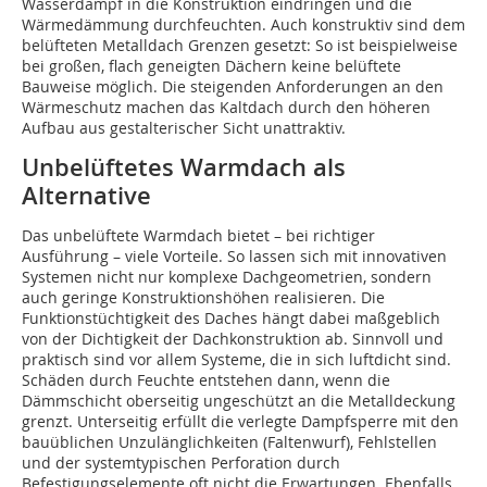
Wasserdampf in die Konstruktion eindringen und die
Wärmedämmung durchfeuchten. Auch konstruktiv sind dem
belüfteten Metalldach Grenzen gesetzt: So ist beispielweise
bei großen, flach geneigten Dächern keine belüftete
Bauweise möglich. Die steigenden Anforderungen an den
Wärmeschutz machen das Kaltdach durch den höheren
Aufbau aus gestalterischer Sicht unattraktiv.
Unbelüftetes Warmdach als
Alternative
Das unbelüftete Warmdach bietet – bei richtiger
Ausführung – viele Vorteile. So lassen sich mit innovativen
Systemen nicht nur komplexe Dachgeometrien, sondern
auch geringe Konstruktionshöhen realisieren. Die
Funktionstüchtigkeit des Daches hängt dabei maßgeblich
von der Dichtigkeit der Dachkonstruktion ab. Sinnvoll und
praktisch sind vor allem Systeme, die in sich luftdicht sind.
Schäden durch Feuchte entstehen dann, wenn die
Dämmschicht oberseitig ungeschützt an die Metalldeckung
grenzt. Unterseitig erfüllt die verlegte Dampfsperre mit den
bauüblichen Unzulänglichkeiten (Faltenwurf), Fehlstellen
und der systemtypischen Perforation durch
Befestigungselemente oft nicht die Erwartungen. Ebenfalls