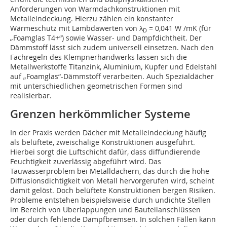
Anforderungen von Warmdachkonstruktionen mit
Metalleindeckung. Hierzu zählen ein konstanter
Wärmeschutz mit Lambdawerten von λ
= 0,041 W /mK (für
D
„Foamglas T4+“) sowie Wasser- und Dampfdichtheit. Der
Dämmstoff lässt sich zudem universell einsetzen. Nach den
Fachregeln des Klempnerhandwerks lassen sich die
Metallwerkstoffe Titanzink, Aluminium, Kupfer und Edelstahl
auf „Foamglas“-Dämmstoff verarbeiten. Auch Spezialdächer
mit unterschiedlichen geometrischen Formen sind
realisierbar.
Grenzen herkömmlicher Systeme
In der Praxis werden Dächer mit Metalleindeckung häufig
als belüftete, zweischalige Konstruktionen ausgeführt.
Hierbei sorgt die Luftschicht dafür, dass diffundierende
Feuchtigkeit zuverlässig abgeführt wird. Das
Tauwasserproblem bei Metalldächern, das durch die hohe
Diffusionsdichtigkeit von Metall hervorgerufen wird, scheint
damit gelöst. Doch belüftete Konstruktionen bergen Risiken.
Probleme entstehen beispielsweise durch undichte Stellen
im Bereich von Überlappungen und Bauteilanschlüssen
oder durch fehlende Dampfbremsen. In solchen Fällen kann