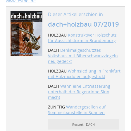
www.festool.de
Dieser Artikel erschien in
dach+holzbau 07/2019
HOLZBAU
Konstruktiver Holzschutz
für Aussichtsturm in Brandenburg
DACH
Denkmalgeschütztes
Volkshaus mit Biberschwanzziegeln
neu gedeckt
HOLZBAU
Wohnsiedlung in Frankfurt
mit Holzmodulen aufgestockt
DACH
Wann eine Entwässerung
unterhalb der Regenrinne Sinn
macht
ZÜNFTIG
Wandergesellen auf
Sommerbaustelle in Spanien
Ressort: DACH