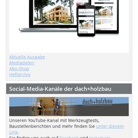
Aktuelle Ausgabe
Mediadaten
Abo-Shop
Heftarchiv
Social-Media-Kanäle der dach+holzbau
Unseren YouTube-Kanal mit Werkzeugtests,
Baustellenberichten und mehr finden Sie
unter diesem
Link
.
Sie finden uns auch auf
Facebook
und
Instagram
.