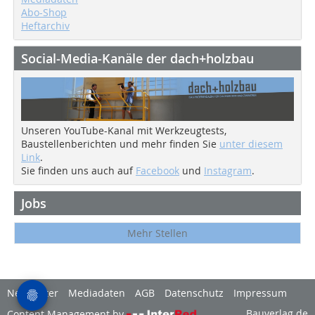
Abo-Shop
Heftarchiv
Social-Media-Kanäle der dach+holzbau
Unseren YouTube-Kanal mit Werkzeugtests,
Baustellenberichten und mehr finden Sie
unter diesem
Link
.
Sie finden uns auch auf
Facebook
und
Instagram
.
Jobs
Mehr Stellen
Newsletter
Mediadaten
AGB
Datenschutz
Impressum
Bauverlag.de
Content Management by