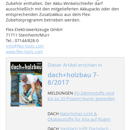
Zubehör enthalten. Der Akku-Winkelschleifer darf
ausschließlich mit den mitgelieferten Akkupacks oder den
entsprechenden Zusatzakkus aus dem Flex-
Zubehörprogramm betrieben werden.
Flex-Elektrowerkzeuge GmbH
71711 Steinheim/Murr
Tel.: 07144/828-0
info@flex-tools.com
www.flex-tools.com
Dieser Artikel erschien in
dach+holzbau 7-
8/2017
MELDUNGEN
PU-Dämmstoffe sind
bis zu 33 Prozent teurer geworden
DACH
Natürliches Licht &
Ökobaustoffe für Kita auf Rügen
DACH
Steildach trifft Flachdach -