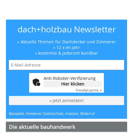
dach+holzbau Newsletter
» Aktuelle Themen für Dachdecker und Zimmerer
» 12 x im Jahr
» kostenlos & jederzeit kündbar
Anti-Roboter-Verifizierung
Hier klicken
Friendly
Captcha ⇗
» Jetzt anmelden!
Beispiele, Hinweise: Datenschutz, Analyse, Widerruf
Die aktuelle bauhandwerk