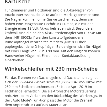
Kartusche
Für Zimmerer und Holzbauer sind die Akku-Nagler von
HiKoki interessant, die 2018 auf den Markt gekommen sind.
Die Nagler kommen ohne Gaskartuschen aus, denn sie
haben eine eingebaute Hochdruck-Pumpe, die mit der
Energie eines 18-Volt-Akkus betrieben wird. Besonders
kraftvoll sind die beiden Akku-Streifennagler von HiKoki: Mit
dem „NR1890Dbrl“ werden kunststoffgebundene
Rundkopfnägel verarbeitet, mit dem „NR1890Dbcl“
papiergebundene D-Kopfnägel. Beide eignen sich für Nägel
mit einer Länge von 50 bis 90 mm. Mit den Naglern können
Handwerker Nägel mit Einzel- oder Kontaktauslösung
einschießen.
Winkelschleifer mit 230 mm-Scheibe
Für das Trennen von Dachziegeln und Dachsteinen eignet
sich der 36-V-Akku-Winkelschleifer „G3623DA“ von Hikoki mit
230 mm Scheibendurchmesser. Er ist ab April 2019 im
Fachhandel erhältlich. Die elektronische Motorsteuerung
reduziert beim Verkanten den Rückschlag des Werkzeugs. In
der „Auto Mode“-Funktion passt der Motor die Drehzahl
dem Anpressdruck auf das Material an.