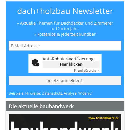
dach+holzbau Newsletter
» Aktuelle Themen für Dachdecker und Zimmerer
» 12 x im Jahr
» kostenlos & jederzeit kündbar
Anti-Roboter-Verifizierung
Hier klicken
Friendly
Captcha ⇗
» Jetzt anmelden!
Beispiele, Hinweise: Datenschutz, Analyse, Widerruf
Die aktuelle bauhandwerk