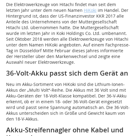
Die Elektrowerkzeuge von Hitachi findet man seit dem
letzten Jahr unter dem neuen Namen
HiKoki
im Handel. Der
Hintergrund ist, dass der US-Finanzinvestor KKR 2017 alle
Anteile des Unternehmens von der Muttergesellschaft
Hitachi Ltd. übernommen hatte. Die Muttergesellschaft
wurde im letzten Jahr in Koki Holdings Co. Ltd. umbenannt.
Seit Oktober 2018 werden alle Elektrowerkzeuge von Hitachi
unter dem Namen HiKoki angeboten. Auf einem Fachpresse-
Tag in Düsseldorf Mitte Februar dieses Jahres informierte
der Hersteller über den Markenwechsel und zeigte eine
Auswahl neuer Elektrowerkzeuge.
36-Volt-Akku passt sich dem Gerät an
Neu im Akku-Sortiment von HiKoki sind die Lithium-Ionen-
Akkus der „Multi Volt“-Reihe. Die Akkus mit 36 Volt sind mit
Akku-Geräten der 18-Volt-Klasse kompatibel. Der 36-V-Akku
erkennt, ob er in einem 18- oder 36-Volt-Gerät eingesetzt
wird und passt seine Spannung automatisch an. Die 36-Volt-
Akkus unterscheiden sich in Größe und Gewicht kaum von
den 18-V-Akkus.
Akku-Streifennagler ohne Kabel und