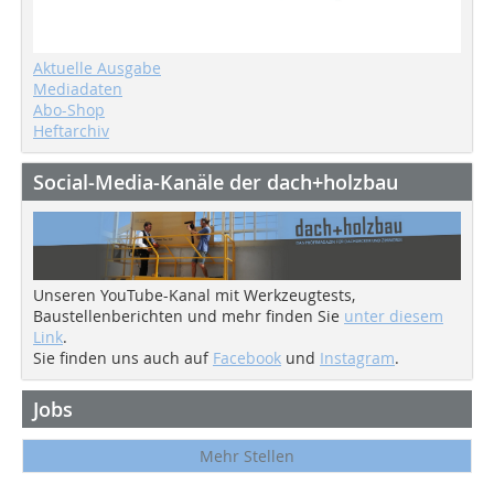
Aktuelle Ausgabe
Mediadaten
Abo-Shop
Heftarchiv
Social-Media-Kanäle der dach+holzbau
Unseren YouTube-Kanal mit Werkzeugtests,
Baustellenberichten und mehr finden Sie
unter diesem
Link
.
Sie finden uns auch auf
Facebook
und
Instagram
.
Jobs
Mehr Stellen